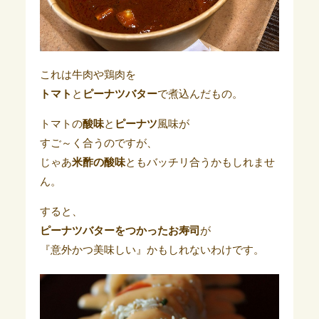
これは牛肉や鶏肉を
トマト
と
ピーナツバター
で煮込んだもの。
トマトの
酸味
と
ピーナツ
風味が
すご～く合うのですが、
じゃあ
米酢の酸味
ともバッチリ合うかもしれませ
ん。
すると、
ピーナツバターをつかったお寿司
が
『意外かつ美味しい』かもしれないわけです。