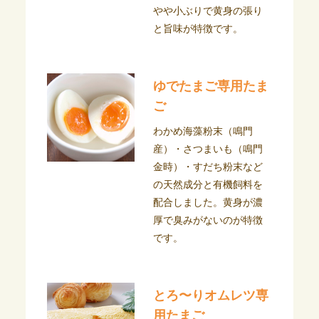
やや小ぶりで黄身の張り
と旨味が特徴です。
ゆでたまご専用たま
ご
わかめ海藻粉末（鳴門
産）・さつまいも（鳴門
金時）・すだち粉末など
の天然成分と有機飼料を
配合しました。黄身が濃
厚で臭みがないのが特徴
です。
とろ〜りオムレツ専
用たまご