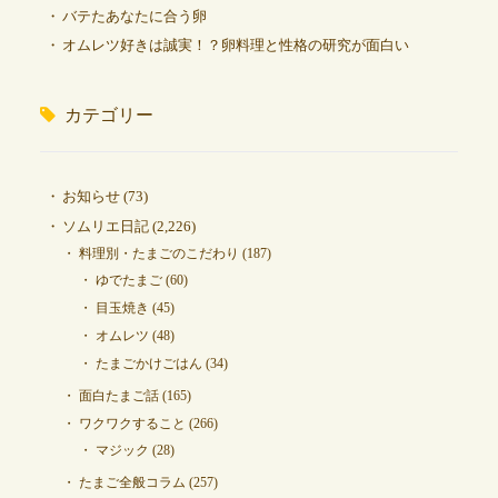
バテたあなたに合う卵
オムレツ好きは誠実！？卵料理と性格の研究が面白い
カテゴリー
お知らせ
(73)
ソムリエ日記
(2,226)
料理別・たまごのこだわり
(187)
ゆでたまご
(60)
目玉焼き
(45)
オムレツ
(48)
たまごかけごはん
(34)
面白たまご話
(165)
ワクワクすること
(266)
マジック
(28)
たまご全般コラム
(257)