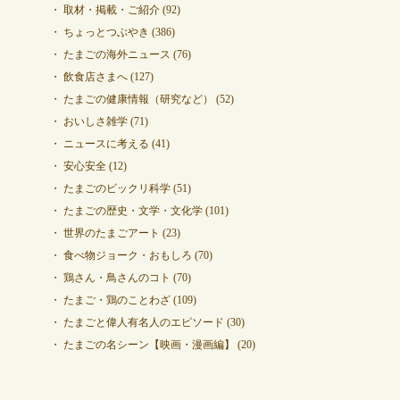
取材・掲載・ご紹介
(92)
ちょっとつぶやき
(386)
たまごの海外ニュース
(76)
飲食店さまへ
(127)
たまごの健康情報（研究など）
(52)
おいしさ雑学
(71)
ニュースに考える
(41)
安心安全
(12)
たまごのビックリ科学
(51)
たまごの歴史・文学・文化学
(101)
世界のたまごアート
(23)
食べ物ジョーク・おもしろ
(70)
鶏さん・鳥さんのコト
(70)
たまご・鶏のことわざ
(109)
たまごと偉人有名人のエピソード
(30)
たまごの名シーン【映画・漫画編】
(20)