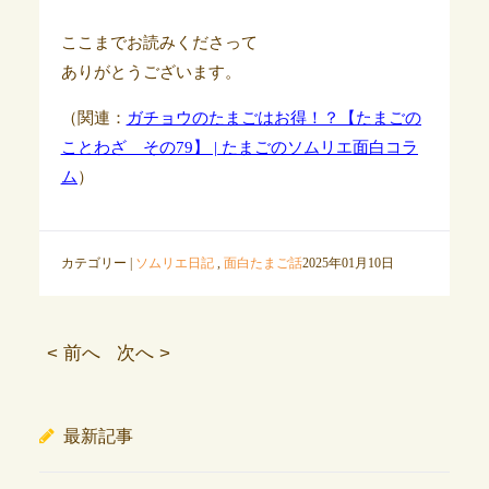
ここまでお読みくださって
ありがとうございます。
（関連：
ガチョウのたまごはお得！？【たまごの
ことわざ その79】 | たまごのソムリエ面白コラ
ム
）
カテゴリー |
ソムリエ日記
,
面白たまご話
2025年01月10日
< 前へ
次へ >
最新記事