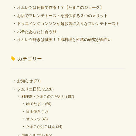
オムレツは何個で作る！？【たまごのジョーク】
お店でフレンチトーストを提供する３つのメリット
ドゥエインジョンソンが超お気に入りなフレンチトースト
バテたあなたに合う卵
オムレツ好きは誠実！？卵料理と性格の研究が面白い
カテゴリー
お知らせ
(73)
ソムリエ日記
(2,226)
料理別・たまごのこだわり
(187)
ゆでたまご
(60)
目玉焼き
(45)
オムレツ
(48)
たまごかけごはん
(34)
面白たまご話
(165)