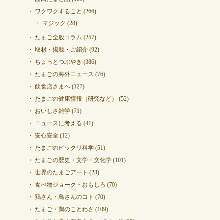
ワクワクすること
(266)
マジック
(28)
たまご全般コラム
(257)
取材・掲載・ご紹介
(92)
ちょっとつぶやき
(386)
たまごの海外ニュース
(76)
飲食店さまへ
(127)
たまごの健康情報（研究など）
(52)
おいしさ雑学
(71)
ニュースに考える
(41)
安心安全
(12)
たまごのビックリ科学
(51)
たまごの歴史・文学・文化学
(101)
世界のたまごアート
(23)
食べ物ジョーク・おもしろ
(70)
鶏さん・鳥さんのコト
(70)
たまご・鶏のことわざ
(109)