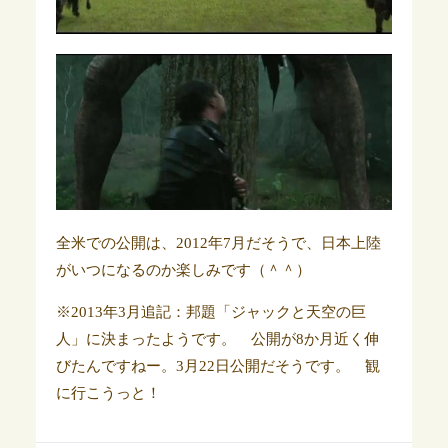
全米での公開は、2012年7月だそうで、日本上陸
がいつになるのか楽しみです（＾＾）
※2013年3月追記：邦題「ジャックと天空の巨
人」に決まったようです。 公開が8か月近く伸
びたんですねー。3月22日公開だそうです。 観
に行こうっと！