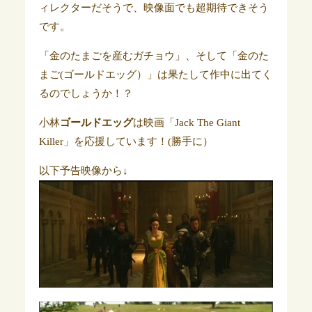
ィレクターだそうで、映像面でも超期待できそう
です。
「金のたまごを産むガチョウ」、そして「金のた
まご(ゴールドエッグ）」は果たして作中に出てく
るのでしょうか！？
小林
ゴールドエッグ
は映画
「Jack The Giant
Killer」を応援しています！(勝手に）
以下予告映像から↓