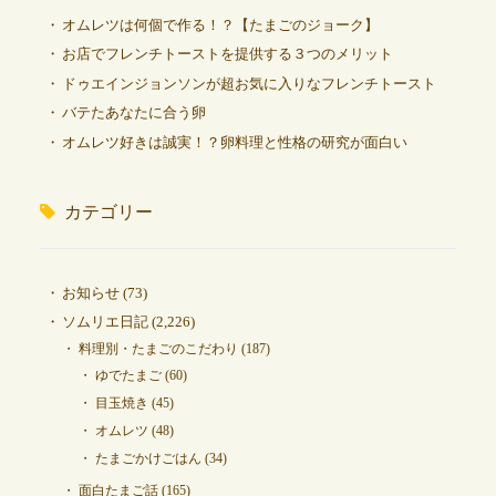
オムレツは何個で作る！？【たまごのジョーク】
お店でフレンチトーストを提供する３つのメリット
ドゥエインジョンソンが超お気に入りなフレンチトースト
バテたあなたに合う卵
オムレツ好きは誠実！？卵料理と性格の研究が面白い
カテゴリー
お知らせ
(73)
ソムリエ日記
(2,226)
料理別・たまごのこだわり
(187)
ゆでたまご
(60)
目玉焼き
(45)
オムレツ
(48)
たまごかけごはん
(34)
面白たまご話
(165)