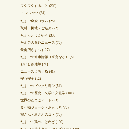
ワクワクすること
(266)
マジック
(28)
たまご全般コラム
(257)
取材・掲載・ご紹介
(92)
ちょっとつぶやき
(386)
たまごの海外ニュース
(76)
飲食店さまへ
(127)
たまごの健康情報（研究など）
(52)
おいしさ雑学
(71)
ニュースに考える
(41)
安心安全
(12)
たまごのビックリ科学
(51)
たまごの歴史・文学・文化学
(101)
世界のたまごアート
(23)
食べ物ジョーク・おもしろ
(70)
鶏さん・鳥さんのコト
(70)
たまご・鶏のことわざ
(109)