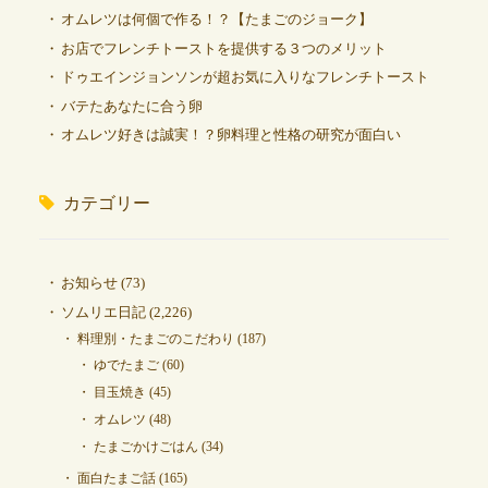
オムレツは何個で作る！？【たまごのジョーク】
お店でフレンチトーストを提供する３つのメリット
ドゥエインジョンソンが超お気に入りなフレンチトースト
バテたあなたに合う卵
オムレツ好きは誠実！？卵料理と性格の研究が面白い
カテゴリー
お知らせ
(73)
ソムリエ日記
(2,226)
料理別・たまごのこだわり
(187)
ゆでたまご
(60)
目玉焼き
(45)
オムレツ
(48)
たまごかけごはん
(34)
面白たまご話
(165)