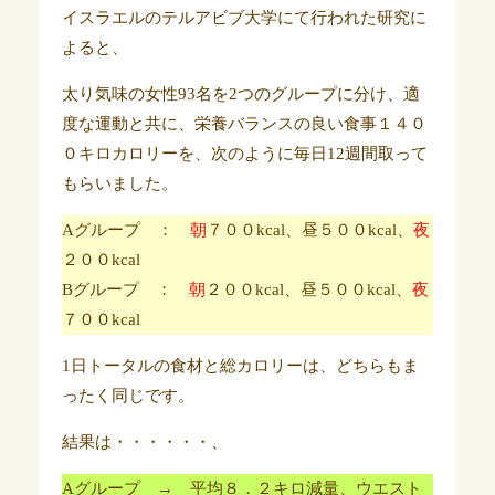
イスラエルのテルアビブ大学にて行われた研究に
よると、
太り気味の女性93名を2つのグループに分け、適
度な運動と共に、栄養バランスの良い食事１４０
０キロカロリーを、次のように毎日
12週間
取って
もらいました。
Aグループ ：
朝
７００kcal、昼５００kcal、
夜
２００kcal
Bグループ ：
朝
２００kcal、昼５００kcal、
夜
７００kcal
1日トータルの食材と総カロリーは、どちらもま
ったく同じです。
結果は・・・・・・、
Aグループ → 平均８．２キロ減量、ウエスト