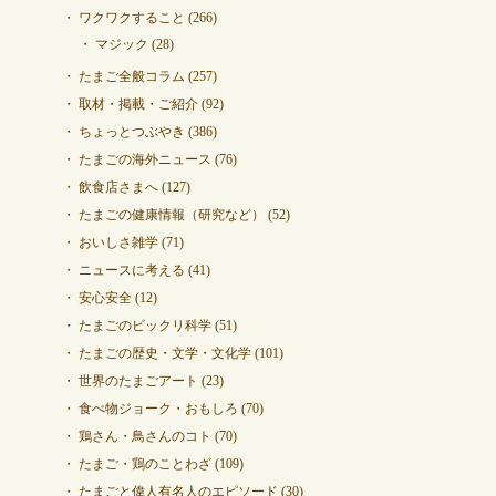
ワクワクすること
(266)
マジック
(28)
たまご全般コラム
(257)
取材・掲載・ご紹介
(92)
ちょっとつぶやき
(386)
たまごの海外ニュース
(76)
飲食店さまへ
(127)
たまごの健康情報（研究など）
(52)
おいしさ雑学
(71)
ニュースに考える
(41)
安心安全
(12)
たまごのビックリ科学
(51)
たまごの歴史・文学・文化学
(101)
世界のたまごアート
(23)
食べ物ジョーク・おもしろ
(70)
鶏さん・鳥さんのコト
(70)
たまご・鶏のことわざ
(109)
たまごと偉人有名人のエピソード
(30)