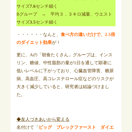
サイズ
7.6
センチ細く
Bグループ → 平均３．３キロ減量、ウエスト
サイズ
3.5
センチ細く
・・・・・・なんと、
食べ方の違いだけで、2.5倍
のダイエット効果
が！
更に、Aの「朝食たくさん」グループは、インス
リン、糖値、中性脂肪の量が1日を通して顕著に
低いレベルに下がっており、心臓血管障害、糖尿
病、高血圧、高コレステロール症などのリスクが
大きく減少していると、研究者は結論づけまし
た。
◆友人づきあいから変える
名付けて「
ビッグ ブレックファースト ダイエ