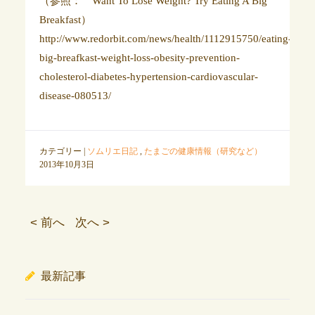
（参照： Want To Lose Weight? Try Eating A Big
Breakfast）
http://www.redorbit.com/news/health/1112915750/eating-
big-breafkast-weight-loss-obesity-prevention-
cholesterol-diabetes-hypertension-cardiovascular-
disease-080513/
カテゴリー |
ソムリエ日記
,
たまごの健康情報（研究など）
2013年10月3日
< 前へ
次へ >
最新記事