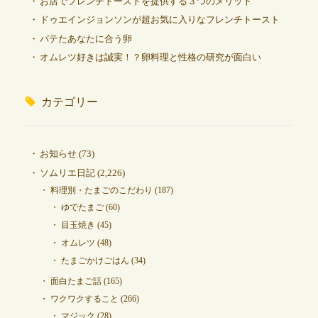
お店でフレンチトーストを提供する３つのメリット
ドゥエインジョンソンが超お気に入りなフレンチトースト
バテたあなたに合う卵
オムレツ好きは誠実！？卵料理と性格の研究が面白い
カテゴリー
お知らせ
(73)
ソムリエ日記
(2,226)
料理別・たまごのこだわり
(187)
ゆでたまご
(60)
目玉焼き
(45)
オムレツ
(48)
たまごかけごはん
(34)
面白たまご話
(165)
ワクワクすること
(266)
マジック
(28)