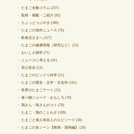
たまご全般コラム
(257)
取材・掲載・ご紹介
(92)
ちょっとつぶやき
(386)
たまごの海外ニュース
(76)
飲食店さまへ
(127)
たまごの健康情報（研究など）
(52)
おいしさ雑学
(71)
ニュースに考える
(41)
安心安全
(12)
たまごのビックリ科学
(51)
たまごの歴史・文学・文化学
(101)
世界のたまごアート
(23)
食べ物ジョーク・おもしろ
(70)
鶏さん・鳥さんのコト
(70)
たまご・鶏のことわざ
(109)
たまごと偉人有名人のエピソード
(30)
たまごの名シーン【映画・漫画編】
(20)