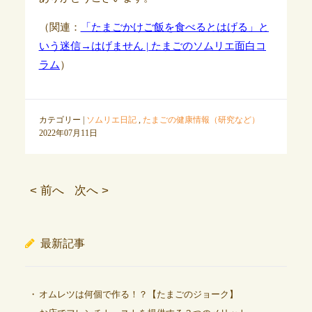
（関連：
「たまごかけご飯を食べるとはげる」と
いう迷信→はげません | たまごのソムリエ面白コ
ラム
）
カテゴリー |
ソムリエ日記
,
たまごの健康情報（研究など）
2022年07月11日
< 前へ
次へ >
最新記事
オムレツは何個で作る！？【たまごのジョーク】