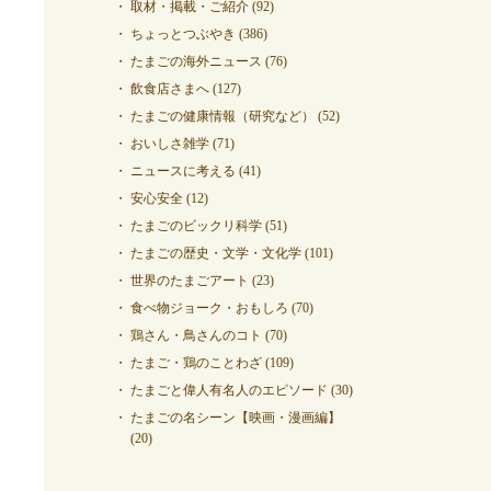
取材・掲載・ご紹介
(92)
ちょっとつぶやき
(386)
たまごの海外ニュース
(76)
飲食店さまへ
(127)
たまごの健康情報（研究など）
(52)
おいしさ雑学
(71)
ニュースに考える
(41)
安心安全
(12)
たまごのビックリ科学
(51)
たまごの歴史・文学・文化学
(101)
世界のたまごアート
(23)
食べ物ジョーク・おもしろ
(70)
鶏さん・鳥さんのコト
(70)
たまご・鶏のことわざ
(109)
たまごと偉人有名人のエピソード
(30)
たまごの名シーン【映画・漫画編】
(20)