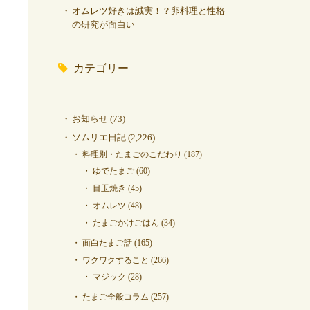
オムレツ好きは誠実！？卵料理と性格
の研究が面白い
カテゴリー
お知らせ
(73)
ソムリエ日記
(2,226)
料理別・たまごのこだわり
(187)
ゆでたまご
(60)
目玉焼き
(45)
オムレツ
(48)
たまごかけごはん
(34)
面白たまご話
(165)
ワクワクすること
(266)
マジック
(28)
たまご全般コラム
(257)