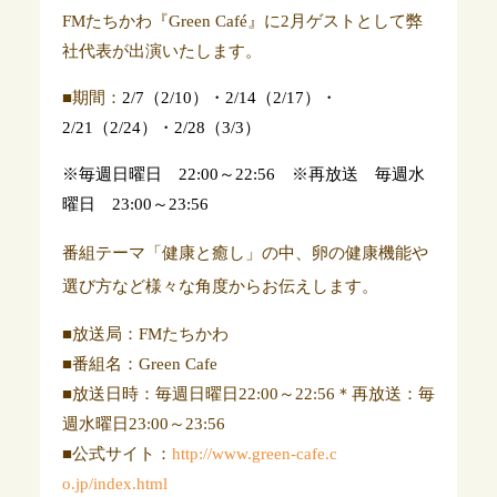
FMたちかわ『Green Café』に2月ゲストとして弊
社代表が出演いたします。
■期間：
2/7（2/10）・2/14（2/17）・
2/21（2/24）・2/28（3/3）
※毎週日曜日 22:00～22:56 ※再放送 毎週水
曜日 23:00～23:56
番組テーマ「健康と癒し」の中、卵の健康機能や
選び方など様々な角度からお伝えします。
■放送局：
FM
たち
かわ
■番組名：Green Cafe
■放送日時：毎週日曜日22:00～22:56＊再放送：毎
週水
曜日23:00～23:56
■公式サイト：
http://www.green-cafe.c
o.jp/index.html