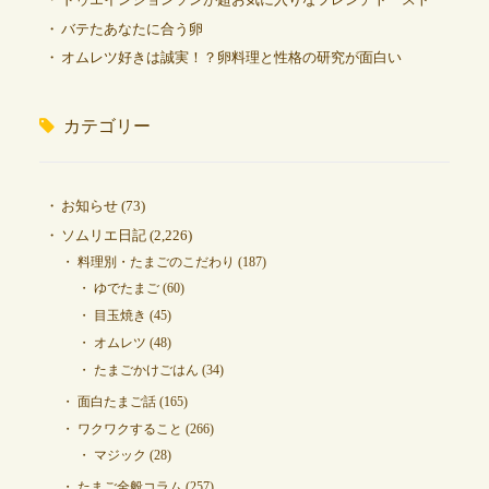
バテたあなたに合う卵
オムレツ好きは誠実！？卵料理と性格の研究が面白い
カテゴリー
お知らせ
(73)
ソムリエ日記
(2,226)
料理別・たまごのこだわり
(187)
ゆでたまご
(60)
目玉焼き
(45)
オムレツ
(48)
たまごかけごはん
(34)
面白たまご話
(165)
ワクワクすること
(266)
マジック
(28)
たまご全般コラム
(257)