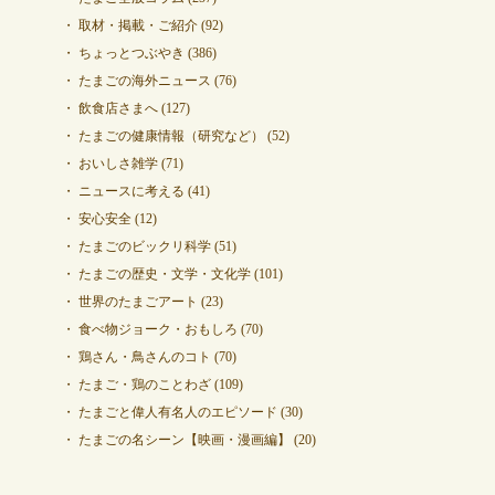
取材・掲載・ご紹介
(92)
ちょっとつぶやき
(386)
たまごの海外ニュース
(76)
飲食店さまへ
(127)
たまごの健康情報（研究など）
(52)
おいしさ雑学
(71)
ニュースに考える
(41)
安心安全
(12)
たまごのビックリ科学
(51)
たまごの歴史・文学・文化学
(101)
世界のたまごアート
(23)
食べ物ジョーク・おもしろ
(70)
鶏さん・鳥さんのコト
(70)
たまご・鶏のことわざ
(109)
たまごと偉人有名人のエピソード
(30)
たまごの名シーン【映画・漫画編】
(20)