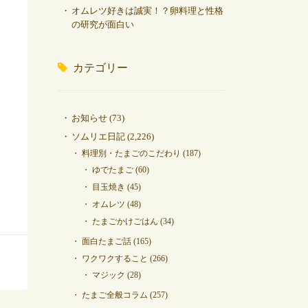
オムレツ好きは誠実！？卵料理と性格
の研究が面白い
カテゴリー
お知らせ
(73)
ソムリエ日記
(2,226)
料理別・たまごのこだわり
(187)
ゆでたまご
(60)
目玉焼き
(45)
オムレツ
(48)
たまごかけごはん
(34)
面白たまご話
(165)
ワクワクすること
(266)
マジック
(28)
たまご全般コラム
(257)