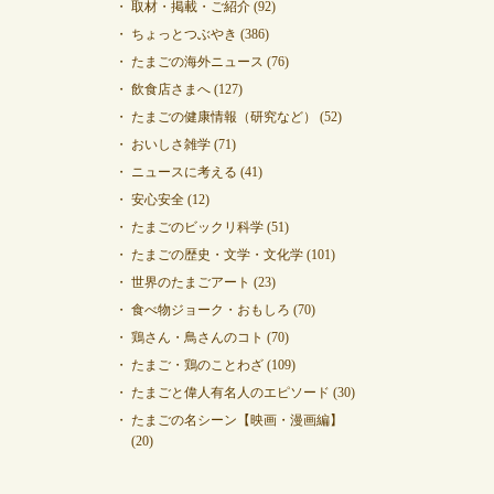
取材・掲載・ご紹介
(92)
ちょっとつぶやき
(386)
たまごの海外ニュース
(76)
飲食店さまへ
(127)
たまごの健康情報（研究など）
(52)
おいしさ雑学
(71)
ニュースに考える
(41)
安心安全
(12)
たまごのビックリ科学
(51)
たまごの歴史・文学・文化学
(101)
世界のたまごアート
(23)
食べ物ジョーク・おもしろ
(70)
鶏さん・鳥さんのコト
(70)
たまご・鶏のことわざ
(109)
たまごと偉人有名人のエピソード
(30)
たまごの名シーン【映画・漫画編】
(20)