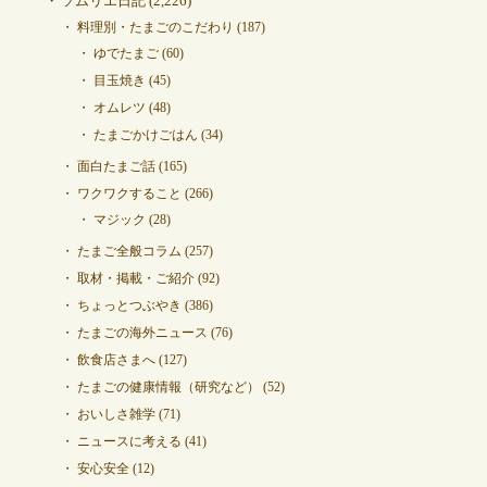
ソムリエ日記
(2,226)
料理別・たまごのこだわり
(187)
ゆでたまご
(60)
目玉焼き
(45)
オムレツ
(48)
たまごかけごはん
(34)
面白たまご話
(165)
ワクワクすること
(266)
マジック
(28)
たまご全般コラム
(257)
取材・掲載・ご紹介
(92)
ちょっとつぶやき
(386)
たまごの海外ニュース
(76)
飲食店さまへ
(127)
たまごの健康情報（研究など）
(52)
おいしさ雑学
(71)
ニュースに考える
(41)
安心安全
(12)