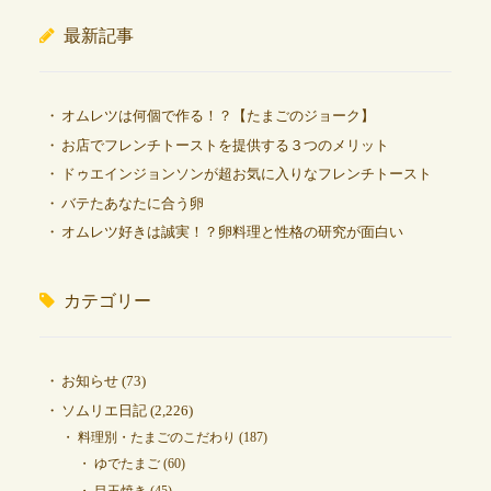
最新記事
オムレツは何個で作る！？【たまごのジョーク】
お店でフレンチトーストを提供する３つのメリット
ドゥエインジョンソンが超お気に入りなフレンチトースト
バテたあなたに合う卵
オムレツ好きは誠実！？卵料理と性格の研究が面白い
カテゴリー
お知らせ
(73)
ソムリエ日記
(2,226)
料理別・たまごのこだわり
(187)
ゆでたまご
(60)
目玉焼き
(45)