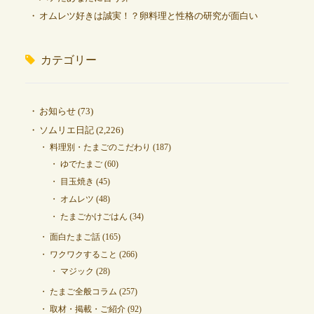
オムレツ好きは誠実！？卵料理と性格の研究が面白い
カテゴリー
お知らせ
(73)
ソムリエ日記
(2,226)
料理別・たまごのこだわり
(187)
ゆでたまご
(60)
目玉焼き
(45)
オムレツ
(48)
たまごかけごはん
(34)
面白たまご話
(165)
ワクワクすること
(266)
マジック
(28)
たまご全般コラム
(257)
取材・掲載・ご紹介
(92)