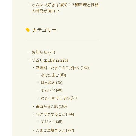
オムレツ好きは誠実！？卵料理と性格
の研究が面白い
カテゴリー
お知らせ
(73)
ソムリエ日記
(2,226)
料理別・たまごのこだわり
(187)
ゆでたまご
(60)
目玉焼き
(45)
オムレツ
(48)
たまごかけごはん
(34)
面白たまご話
(165)
ワクワクすること
(266)
マジック
(28)
たまご全般コラム
(257)