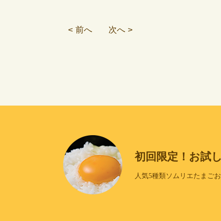
< 前へ
次へ >
初回限定！お試
人気5種類ソムリエたまご