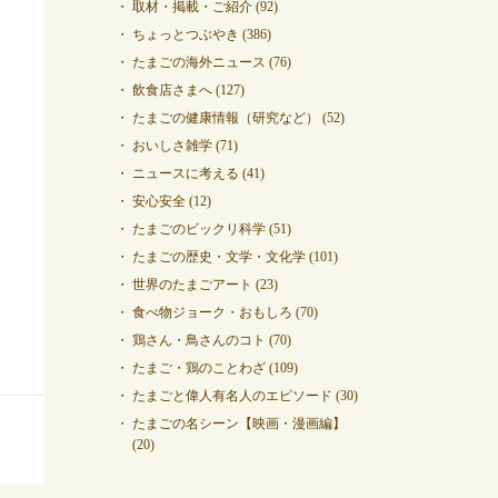
取材・掲載・ご紹介
(92)
ちょっとつぶやき
(386)
たまごの海外ニュース
(76)
飲食店さまへ
(127)
たまごの健康情報（研究など）
(52)
おいしさ雑学
(71)
ニュースに考える
(41)
安心安全
(12)
たまごのビックリ科学
(51)
たまごの歴史・文学・文化学
(101)
世界のたまごアート
(23)
食べ物ジョーク・おもしろ
(70)
鶏さん・鳥さんのコト
(70)
たまご・鶏のことわざ
(109)
たまごと偉人有名人のエピソード
(30)
たまごの名シーン【映画・漫画編】
(20)