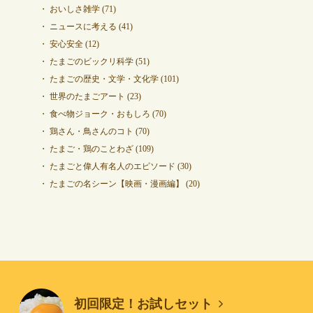
おいしさ雑学
(71)
ニュースに考える
(41)
安心安全
(12)
たまごのビックリ科学
(51)
たまごの歴史・文学・文化学
(101)
世界のたまごアート
(23)
食べ物ジョーク・おもしろ
(70)
鶏さん・鳥さんのコト
(70)
たまご・鶏のことわざ
(109)
たまごと偉人有名人のエピソード
(30)
たまごの名シーン【映画・漫画編】
(20)
初回限定！お試しセット