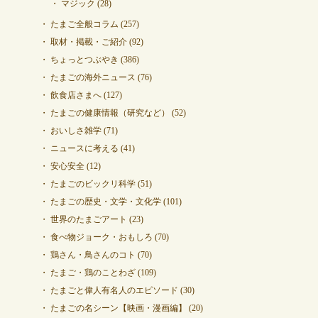
マジック
(28)
たまご全般コラム
(257)
取材・掲載・ご紹介
(92)
ちょっとつぶやき
(386)
たまごの海外ニュース
(76)
飲食店さまへ
(127)
たまごの健康情報（研究など）
(52)
おいしさ雑学
(71)
ニュースに考える
(41)
安心安全
(12)
たまごのビックリ科学
(51)
たまごの歴史・文学・文化学
(101)
世界のたまごアート
(23)
食べ物ジョーク・おもしろ
(70)
鶏さん・鳥さんのコト
(70)
たまご・鶏のことわざ
(109)
たまごと偉人有名人のエピソード
(30)
たまごの名シーン【映画・漫画編】
(20)