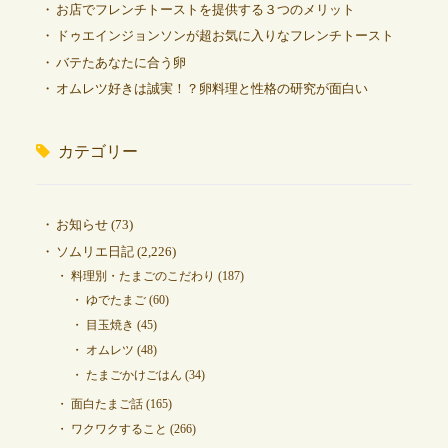
お店でフレンチトーストを提供する３つのメリット
ドゥエインジョンソンが超お気に入りなフレンチトースト
バテたあなたに合う卵
オムレツ好きは誠実！？卵料理と性格の研究が面白い
カテゴリー
お知らせ
(73)
ソムリエ日記
(2,226)
料理別・たまごのこだわり
(187)
ゆでたまご
(60)
目玉焼き
(45)
オムレツ
(48)
たまごかけごはん
(34)
面白たまご話
(165)
ワクワクすること
(266)