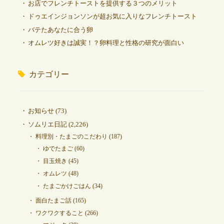
お店でフレンチトーストを提供する３つのメリット
ドゥエインジョンソンが超お気に入りなフレンチトースト
バテたあなたに合う卵
オムレツ好きは誠実！？卵料理と性格の研究が面白い
カテゴリー
お知らせ
(73)
ソムリエ日記
(2,226)
料理別・たまごのこだわり
(187)
ゆでたまご
(60)
目玉焼き
(45)
オムレツ
(48)
たまごかけごはん
(34)
面白たまご話
(165)
ワクワクすること
(266)