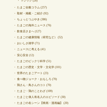
マジック
(28)
たまご全般コラム
(257)
取材・掲載・ご紹介
(92)
ちょっとつぶやき
(386)
たまごの海外ニュース
(76)
飲食店さまへ
(127)
たまごの健康情報（研究など）
(52)
おいしさ雑学
(71)
ニュースに考える
(41)
安心安全
(12)
たまごのビックリ科学
(51)
たまごの歴史・文学・文化学
(101)
世界のたまごアート
(23)
食べ物ジョーク・おもしろ
(70)
鶏さん・鳥さんのコト
(70)
たまご・鶏のことわざ
(109)
たまごと偉人有名人のエピソード
(30)
たまごの名シーン【映画・漫画編】
(20)