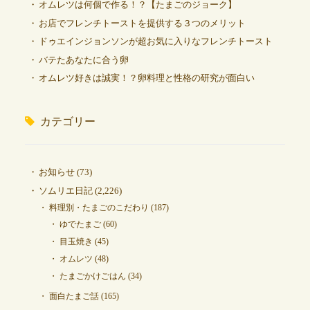
オムレツは何個で作る！？【たまごのジョーク】
お店でフレンチトーストを提供する３つのメリット
ドゥエインジョンソンが超お気に入りなフレンチトースト
バテたあなたに合う卵
オムレツ好きは誠実！？卵料理と性格の研究が面白い
カテゴリー
お知らせ
(73)
ソムリエ日記
(2,226)
料理別・たまごのこだわり
(187)
ゆでたまご
(60)
目玉焼き
(45)
オムレツ
(48)
たまごかけごはん
(34)
面白たまご話
(165)