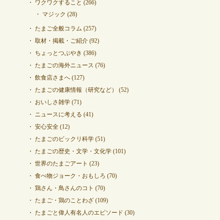
ワクワクすること
(266)
マジック
(28)
たまご全般コラム
(257)
取材・掲載・ご紹介
(92)
ちょっとつぶやき
(386)
たまごの海外ニュース
(76)
飲食店さまへ
(127)
たまごの健康情報（研究など）
(52)
おいしさ雑学
(71)
ニュースに考える
(41)
安心安全
(12)
たまごのビックリ科学
(51)
たまごの歴史・文学・文化学
(101)
世界のたまごアート
(23)
食べ物ジョーク・おもしろ
(70)
鶏さん・鳥さんのコト
(70)
たまご・鶏のことわざ
(109)
たまごと偉人有名人のエピソード
(30)