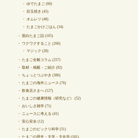
ゆでたまご
(60)
目玉焼き
(45)
オムレツ
(48)
たまごかけごはん
(34)
面白たまご話
(165)
ワクワクすること
(266)
マジック
(28)
たまご全般コラム
(257)
取材・掲載・ご紹介
(92)
ちょっとつぶやき
(386)
たまごの海外ニュース
(76)
飲食店さまへ
(127)
たまごの健康情報（研究など）
(52)
おいしさ雑学
(71)
ニュースに考える
(41)
安心安全
(12)
たまごのビックリ科学
(51)
たまごの歴史・文学・文化学
(101)