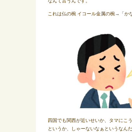
なんて言うんです。
これは仏の椀 イコール金属の椀→「か
四国でも関西が近いせいか、タマにこ
というか、しゃーないなぁというなん