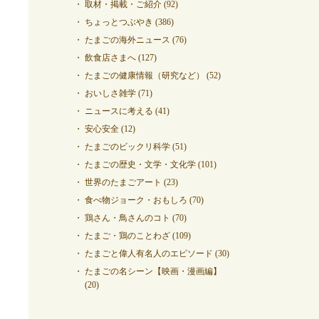
取材・掲載・ご紹介
(92)
ちょっとつぶやき
(386)
たまごの海外ニュース
(76)
飲食店さまへ
(127)
たまごの健康情報（研究など）
(52)
おいしさ雑学
(71)
ニュースに考える
(41)
安心安全
(12)
たまごのビックリ科学
(51)
たまごの歴史・文学・文化学
(101)
世界のたまごアート
(23)
食べ物ジョーク・おもしろ
(70)
鶏さん・鳥さんのコト
(70)
たまご・鶏のことわざ
(109)
たまごと偉人有名人のエピソード
(30)
たまごの名シーン【映画・漫画編】
(20)