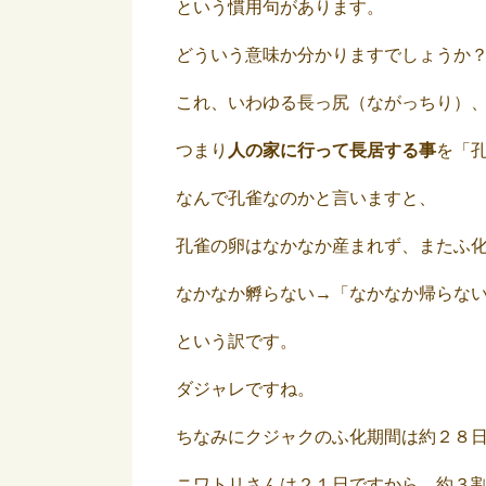
という慣用句があります。
どういう意味か分かりますでしょうか
これ、いわゆる長っ尻（ながっちり）
つまり
人の家に行って長居する事
を「
なんで孔雀なのかと言いますと、
孔雀の卵はなかなか産まれず、またふ
なかなか孵らない→「なかなか帰らな
という訳です。
ダジャレですね。
ちなみにクジャクのふ化期間は約２８
ニワトリさんは２１日ですから、約３