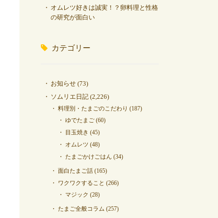
オムレツ好きは誠実！？卵料理と性格
の研究が面白い
カテゴリー
お知らせ
(73)
ソムリエ日記
(2,226)
料理別・たまごのこだわり
(187)
ゆでたまご
(60)
目玉焼き
(45)
オムレツ
(48)
たまごかけごはん
(34)
面白たまご話
(165)
ワクワクすること
(266)
マジック
(28)
たまご全般コラム
(257)