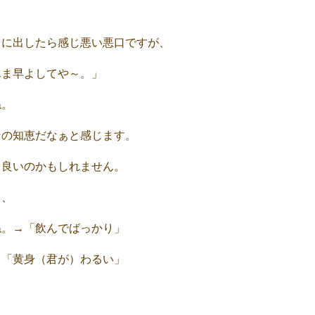
口に出したら感じ悪い悪口ですが、
んま早よしてや～。」
ね。
ンの知恵だなぁと感じます。
も良いのかもしれません。
と、
ね。→「飲んでばっかり」
→「黄身（君が）わるい」