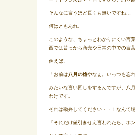
そんなに言うほど長くも無いですね…
何はともあれ、
このような、ちょっとわかりにくい言
西では昔っから商売や日常の中での言
例えば、
「お前は
八月の槍
やなぁ。いっつも忘
みたいな言い回しをするんですが、八
わけです。
それは勘弁してください・・！なんて
「それだけ値引きせえ言われたら、ホ