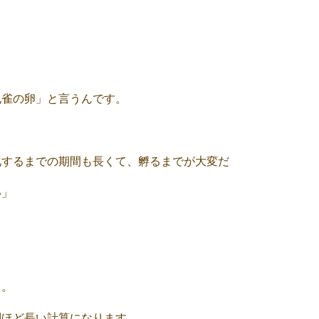
？
、
孔雀の卵」と言うんです。
化するまでの期間も長くて、孵るまでが大変だ
い」
日。
割ほど長い計算になります。