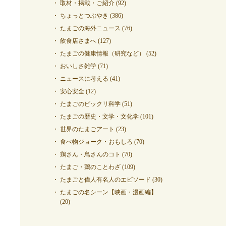
取材・掲載・ご紹介
(92)
ちょっとつぶやき
(386)
たまごの海外ニュース
(76)
飲食店さまへ
(127)
たまごの健康情報（研究など）
(52)
おいしさ雑学
(71)
ニュースに考える
(41)
安心安全
(12)
たまごのビックリ科学
(51)
たまごの歴史・文学・文化学
(101)
世界のたまごアート
(23)
食べ物ジョーク・おもしろ
(70)
鶏さん・鳥さんのコト
(70)
たまご・鶏のことわざ
(109)
たまごと偉人有名人のエピソード
(30)
たまごの名シーン【映画・漫画編】
(20)