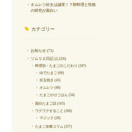
オムレツ好きは誠実！？卵料理と性格
の研究が面白い
カテゴリー
お知らせ
(73)
ソムリエ日記
(2,226)
料理別・たまごのこだわり
(187)
ゆでたまご
(60)
目玉焼き
(45)
オムレツ
(48)
たまごかけごはん
(34)
面白たまご話
(165)
ワクワクすること
(266)
マジック
(28)
たまご全般コラム
(257)