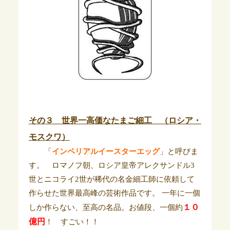
その３ 世界一高価なたまご細工 （ロシア・
モスクワ）
「
インペリアルイースターエッグ
」と呼びま
す。 ロマノフ朝、ロシア皇帝アレクサンドル3
世とニコライ2世が稀代の名金細工師に依頼して
作らせた世界最高峰の芸術作品です。 一年に一個
１０
しか作らない、至高の名品。お値段、一個約
億円
！ すごい！！