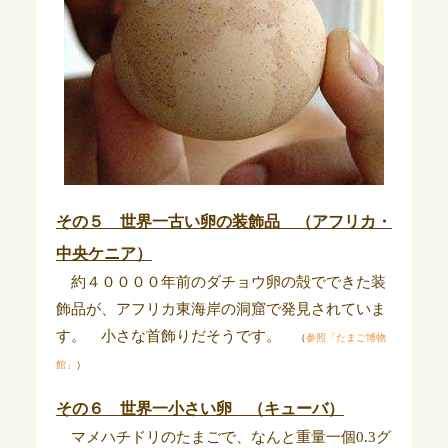
その５ 世界一古い卵の装飾品 （アフリカ・
中央ケニア）
約４００００年前のダチョウ卵の殻でできた装
飾品が、アフリカ東海岸の洞窟で発見されていま
す。 小さな首飾りだそうです。
（
参照「たまご博物
館」
）
その６ 世界一小さい卵 （キューバ）
マメハチドリのたまごで、なんと重量一個0.3グ