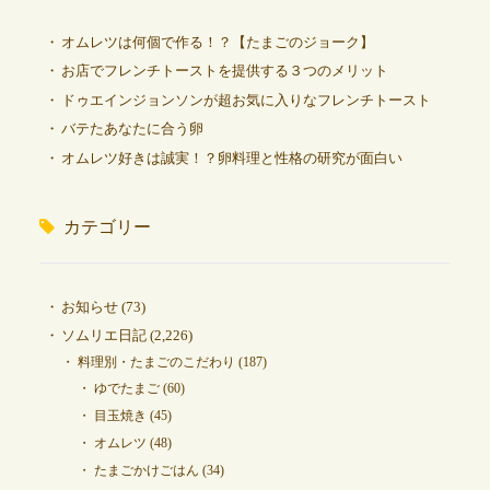
オムレツは何個で作る！？【たまごのジョーク】
お店でフレンチトーストを提供する３つのメリット
ドゥエインジョンソンが超お気に入りなフレンチトースト
バテたあなたに合う卵
オムレツ好きは誠実！？卵料理と性格の研究が面白い
カテゴリー
お知らせ
(73)
ソムリエ日記
(2,226)
料理別・たまごのこだわり
(187)
ゆでたまご
(60)
目玉焼き
(45)
オムレツ
(48)
たまごかけごはん
(34)