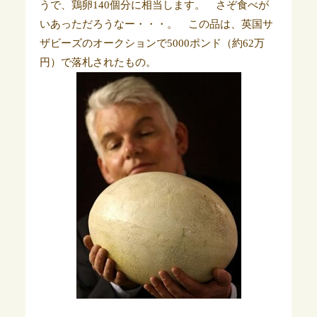
うで、鶏卵140個分に相当します。 さぞ食べが
いあっただろうなー・・・。 この品は、英国サ
ザビーズのオークションで5000ポンド（約62万
円）で落札されたもの。