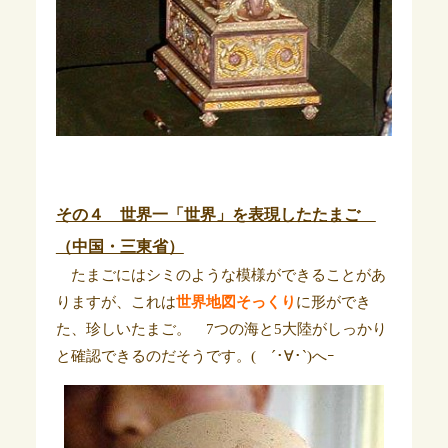
その４ 世界一「世界」を表現したたまご
（中国・三東省）
たまごにはシミのような模様ができることがあ
りますが、これは
世界地図そっくり
に形ができ
た、珍しいたまご。 7つの海と5大陸がしっかり
と確認できるのだそうです。( ´･∀･`)へｰ