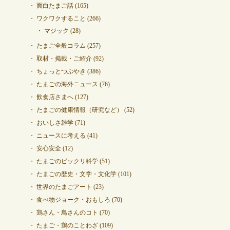
面白たまご話
(165)
ワクワクすること
(266)
マジック
(28)
たまご全般コラム
(257)
取材・掲載・ご紹介
(92)
ちょっとつぶやき
(386)
たまごの海外ニュース
(76)
飲食店さまへ
(127)
たまごの健康情報（研究など）
(52)
おいしさ雑学
(71)
ニュースに考える
(41)
安心安全
(12)
たまごのビックリ科学
(51)
たまごの歴史・文学・文化学
(101)
世界のたまごアート
(23)
食べ物ジョーク・おもしろ
(70)
鶏さん・鳥さんのコト
(70)
たまご・鶏のことわざ
(109)