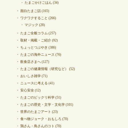
たまごかけごはん
(34)
面白たまご話
(165)
ワクワクすること
(266)
マジック
(28)
たまご全般コラム
(257)
取材・掲載・ご紹介
(92)
ちょっとつぶやき
(386)
たまごの海外ニュース
(76)
飲食店さまへ
(127)
たまごの健康情報（研究など）
(52)
おいしさ雑学
(71)
ニュースに考える
(41)
安心安全
(12)
たまごのビックリ科学
(51)
たまごの歴史・文学・文化学
(101)
世界のたまごアート
(23)
食べ物ジョーク・おもしろ
(70)
鶏さん・鳥さんのコト
(70)