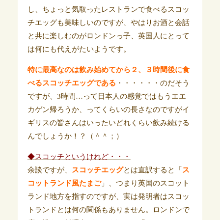
し、ちょっと気取ったレストランで食べるスコッ
チエッグも美味しいのですが、やはりお酒と会話
と共に楽しむのがロンドンっ子、英国人にとって
は何にも代えがたいようです。
特に最高なのは飲み始めてから２、３時間後に食
べるスコッチエッグである
・・・・・・のだそう
ですが、3時間…って日本人の感覚ではもうエエ
カゲン帰ろうか、ってくらいの長さなのですがイ
ギリスの皆さんはいったいどれくらい飲み続ける
んでしょうか！？（＾＾；）
◆スコッチというけれど・・・
余談ですが、
スコッチエッグ
とは直訳すると「
ス
コットランド風たまご
」、つまり英国のスコット
ランド地方を指すのですが、実は発明者はスコッ
トランドとは何の関係もありません。ロンドンで