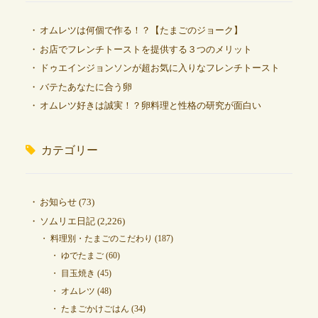
オムレツは何個で作る！？【たまごのジョーク】
お店でフレンチトーストを提供する３つのメリット
ドゥエインジョンソンが超お気に入りなフレンチトースト
バテたあなたに合う卵
オムレツ好きは誠実！？卵料理と性格の研究が面白い
カテゴリー
お知らせ
(73)
ソムリエ日記
(2,226)
料理別・たまごのこだわり
(187)
ゆでたまご
(60)
目玉焼き
(45)
オムレツ
(48)
たまごかけごはん
(34)