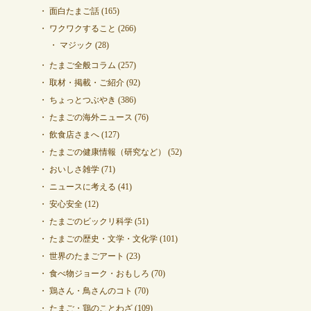
面白たまご話
(165)
ワクワクすること
(266)
マジック
(28)
たまご全般コラム
(257)
取材・掲載・ご紹介
(92)
ちょっとつぶやき
(386)
たまごの海外ニュース
(76)
飲食店さまへ
(127)
たまごの健康情報（研究など）
(52)
おいしさ雑学
(71)
ニュースに考える
(41)
安心安全
(12)
たまごのビックリ科学
(51)
たまごの歴史・文学・文化学
(101)
世界のたまごアート
(23)
食べ物ジョーク・おもしろ
(70)
鶏さん・鳥さんのコト
(70)
たまご・鶏のことわざ
(109)