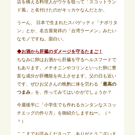
店を構える料理人がウケを狙って「スコットラン
ド風」と名付けたのがキッカケなんだとか。
うーん、 日本で生まれたスパゲッティ「ナポリタ
ン」とか、名古屋発祥の「台湾ラーメン」みたい
なモノですね。面白い。
◆お酒から肝臓のダメージを守るたまご！
ちなみに卵はお酒から肝臓を守るヘルスフードで
もあります。メチオニンやコリンといった卵に豊
富な成分が肝機能を向上させます。父の日も近い
です、ぜひお父さんの晩酌に体を労わる「
最高の
つまみ
」を、作ってみてはいかがでしょうか？
今週後半に「小学生でも作れるカンタンなスコッ
チエッグの作り方」を御紹介しますねー。（＾
＾）
ここまでお読みくださって、ありがとうございま