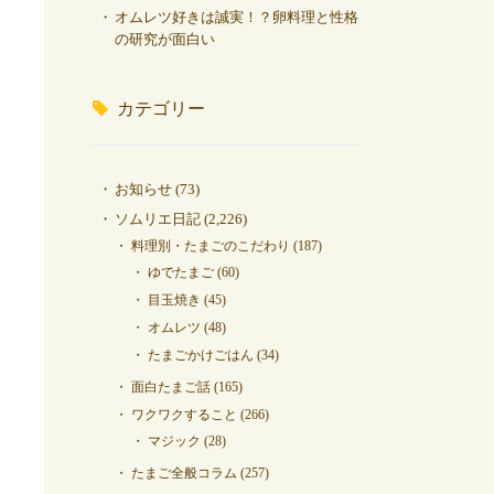
オムレツ好きは誠実！？卵料理と性格
の研究が面白い
カテゴリー
お知らせ
(73)
ソムリエ日記
(2,226)
料理別・たまごのこだわり
(187)
ゆでたまご
(60)
目玉焼き
(45)
オムレツ
(48)
たまごかけごはん
(34)
面白たまご話
(165)
ワクワクすること
(266)
マジック
(28)
たまご全般コラム
(257)