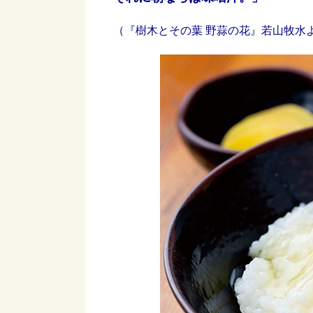
（『樹木とその葉 野蒜の花』若山牧水