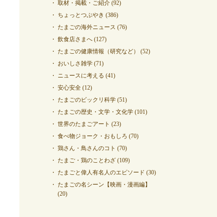
取材・掲載・ご紹介
(92)
ちょっとつぶやき
(386)
たまごの海外ニュース
(76)
飲食店さまへ
(127)
たまごの健康情報（研究など）
(52)
おいしさ雑学
(71)
ニュースに考える
(41)
安心安全
(12)
たまごのビックリ科学
(51)
たまごの歴史・文学・文化学
(101)
世界のたまごアート
(23)
食べ物ジョーク・おもしろ
(70)
鶏さん・鳥さんのコト
(70)
たまご・鶏のことわざ
(109)
たまごと偉人有名人のエピソード
(30)
たまごの名シーン【映画・漫画編】
(20)