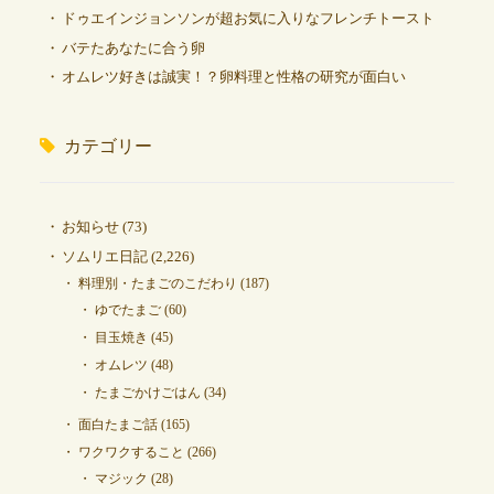
ドゥエインジョンソンが超お気に入りなフレンチトースト
バテたあなたに合う卵
オムレツ好きは誠実！？卵料理と性格の研究が面白い
カテゴリー
お知らせ
(73)
ソムリエ日記
(2,226)
料理別・たまごのこだわり
(187)
ゆでたまご
(60)
目玉焼き
(45)
オムレツ
(48)
たまごかけごはん
(34)
面白たまご話
(165)
ワクワクすること
(266)
マジック
(28)