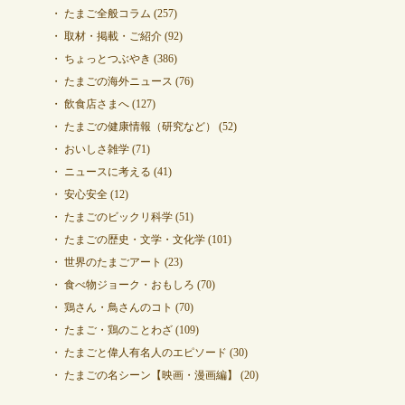
たまご全般コラム
(257)
取材・掲載・ご紹介
(92)
ちょっとつぶやき
(386)
たまごの海外ニュース
(76)
飲食店さまへ
(127)
たまごの健康情報（研究など）
(52)
おいしさ雑学
(71)
ニュースに考える
(41)
安心安全
(12)
たまごのビックリ科学
(51)
たまごの歴史・文学・文化学
(101)
世界のたまごアート
(23)
食べ物ジョーク・おもしろ
(70)
鶏さん・鳥さんのコト
(70)
たまご・鶏のことわざ
(109)
たまごと偉人有名人のエピソード
(30)
たまごの名シーン【映画・漫画編】
(20)