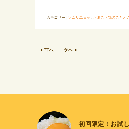
カテゴリー |
ソムリエ日記
,
たまご・鶏のことわ
< 前へ
次へ >
初回限定！お試