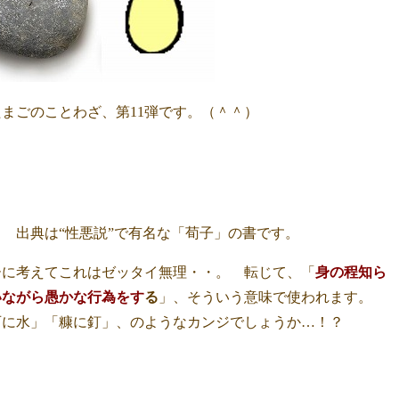
まごのことわざ、第11弾です。（＾＾）
 出典は“性悪説”で有名な「荀子」の書です。
ーに考えてこれはゼッタイ無理・・。 転じて、「
身の程知ら
いながら愚かな行為をす
る
」、そういう意味で使われます。
石に水」「糠に釘」、のようなカンジでしょうか…！？