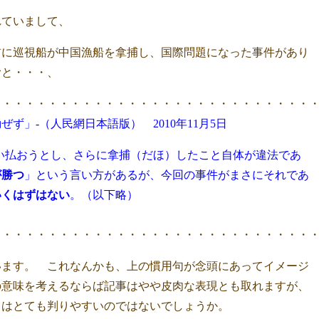
れていまして、
前に巡視船が中国漁船を拿捕し、国際問題になった事件があり
むと・・・、
・・・・・・・・・・・・・・・・・・・・・・・・・・・・
ぜず」-
（人民網日本語版） 2010年11月5日
い払おうとし、さらに拿捕（だほ）したこと自体が違法であ
が勝つ
」という言い方があるが、今回の事件がまさにそれであ
いくはずはない
。（以下略）
・・・・・・・・・・・・・・・・・・・・・・・・・・・・
います。 これなんかも、上の慣用句が念頭にあってイメージ
の意味を考えるならば記事はやや皮肉な表現とも取れますが、
てはとても判りやすいのではないでしょうか。