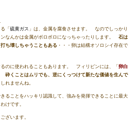
？
くる「
硫黄ガス
」は、金属を腐食させます。 なのでしっかり
インなんかは金属がボロボロになっちゃったりします。
石は
て打ち壊しちゃうこともある
・・・卵は結構オソロシイ存在で
けるのに使われることもあります。 フィリピンには、「
卵白
。
砕くことはムリでも、逆にくっつけて新たな価値を生んで
もしれませんね。
できることをハッキリ認識して、強みを発揮できることに最大
るわけです。
うございます。