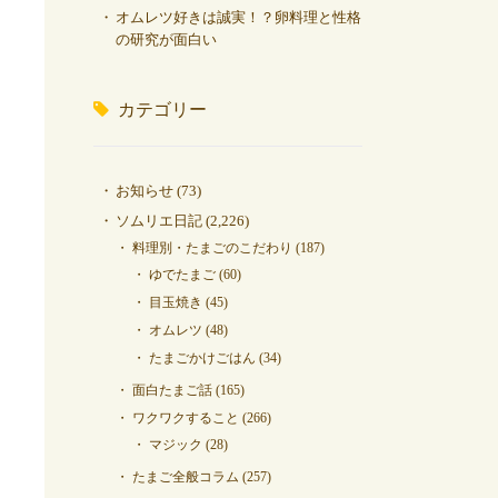
オムレツ好きは誠実！？卵料理と性格
の研究が面白い
カテゴリー
お知らせ
(73)
ソムリエ日記
(2,226)
料理別・たまごのこだわり
(187)
ゆでたまご
(60)
目玉焼き
(45)
オムレツ
(48)
たまごかけごはん
(34)
面白たまご話
(165)
ワクワクすること
(266)
マジック
(28)
たまご全般コラム
(257)