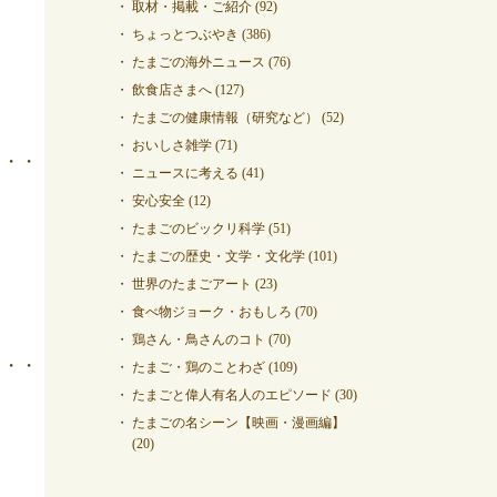
取材・掲載・ご紹介
(92)
ちょっとつぶやき
(386)
たまごの海外ニュース
(76)
飲食店さまへ
(127)
たまごの健康情報（研究など）
(52)
おいしさ雑学
(71)
・・・・・・・・・・・・・・・・
ニュースに考える
(41)
安心安全
(12)
たまごのビックリ科学
(51)
たまごの歴史・文学・文化学
(101)
世界のたまごアート
(23)
食べ物ジョーク・おもしろ
(70)
鶏さん・鳥さんのコト
(70)
・・・・・・・・・・・・・・・・
たまご・鶏のことわざ
(109)
たまごと偉人有名人のエピソード
(30)
たまごの名シーン【映画・漫画編】
(20)