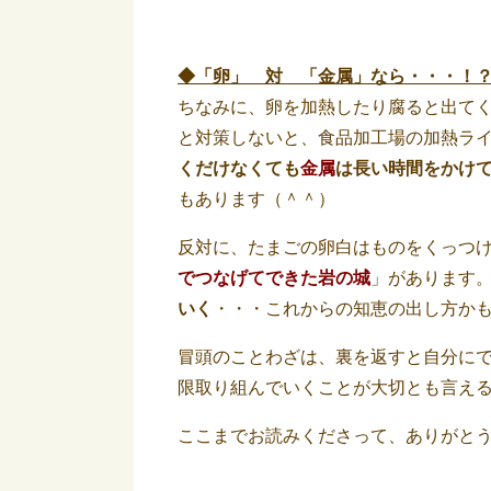
◆「卵」 対 「金属」なら・・・！
ちなみに、卵を加熱したり腐ると出て
と対策しないと、食品加工場の加熱ラ
くだけなくても
金属
は長い時間をかけ
もあります（＾＾）
反対に、たまごの卵白はものをくっつ
でつなげてできた岩の城
」があります
いく
・・・これからの知恵の出し方か
冒頭のことわざは、裏を返すと自分に
限取り組んでいくことが大切とも言え
ここまでお読みくださって、ありがと