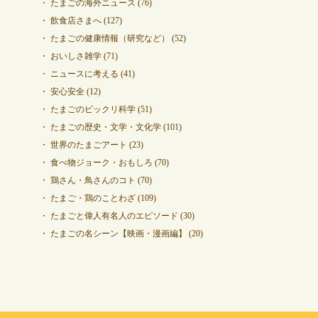
たまごの海外ニュース
(76)
飲食店さまへ
(127)
たまごの健康情報（研究など）
(52)
おいしさ雑学
(71)
ニュースに考える
(41)
安心安全
(12)
たまごのビックリ科学
(51)
たまごの歴史・文学・文化学
(101)
世界のたまごアート
(23)
食べ物ジョーク・おもしろ
(70)
鶏さん・鳥さんのコト
(70)
たまご・鶏のことわざ
(109)
たまごと偉人有名人のエピソード
(30)
たまごの名シーン【映画・漫画編】
(20)