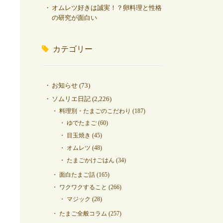
オムレツ好きは誠実！？卵料理と性格
の研究が面白い
カテゴリー
お知らせ
(73)
ソムリエ日記
(2,226)
料理別・たまごのこだわり
(187)
ゆでたまご
(60)
目玉焼き
(45)
オムレツ
(48)
たまごかけごはん
(34)
面白たまご話
(165)
ワクワクすること
(266)
マジック
(28)
たまご全般コラム
(257)