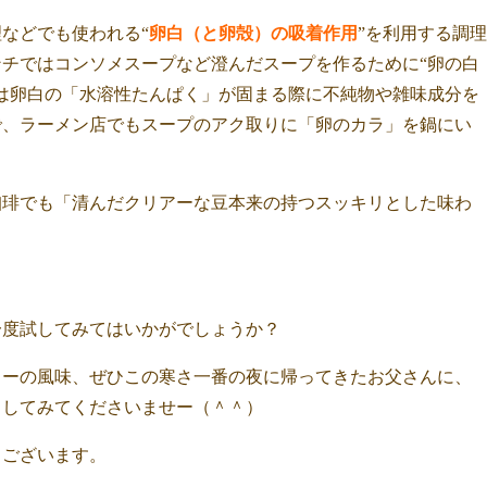
などでも使われる“
卵白（と卵殻）の吸着作用
”を利用する調理
チではコンソメスープなど澄んだスープを作るために“卵の白
は卵白の「水溶性たんぱく」が固まる際に不純物や雑味成分を
で、
ラーメン店でもスープのアク取りに「卵のカラ」を鍋にい
珈琲でも「清んだクリアーな豆本来の持つスッキリとした味わ
！
一度試してみてはいかがでしょうか？
ヒーの風味、ぜひこの寒さ一番の夜に帰ってきたお父さんに、
ししてみてくださいませー（＾＾）
うございます。