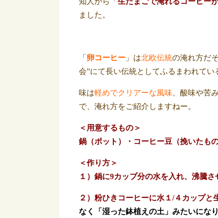
知人から「
生たまごで淹れるコーヒー
ました。
「
卵コーヒー
」は
北欧伝統
の淹れ方だ
会”にて長い伝統としてふるまわれてい
味は
軽めでクリアーな風味
、酸味や苦
で、淹れ方をご紹介しますねー。
＜用意するもの＞
鍋（ポット）・コーヒー豆（挽いたもの
＜作り方＞
１）鍋に9カップ分の水を入れ、沸騰さ
２）粉ひきコーヒーに水１/４カップ
なく「湿った鉢植えの土」みたいにな