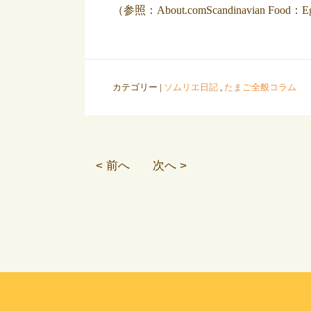
（参照：About.comScandinavian Food：E
カテゴリー |
ソムリエ日記
,
たまご全般コラム
< 前へ
次へ >