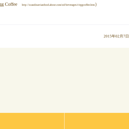
gg Coffee
）
http://scandinavianfood.about.com/od/beverages/r/eggcoffee.htm
2015年02月7日