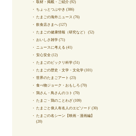
取材・掲載・ご紹介
(92)
ちょっとつぶやき
(386)
たまごの海外ニュース
(76)
飲食店さまへ
(127)
たまごの健康情報（研究など）
(52)
おいしさ雑学
(71)
ニュースに考える
(41)
安心安全
(12)
たまごのビックリ科学
(51)
たまごの歴史・文学・文化学
(101)
世界のたまごアート
(23)
食べ物ジョーク・おもしろ
(70)
鶏さん・鳥さんのコト
(70)
たまご・鶏のことわざ
(109)
たまごと偉人有名人のエピソード
(30)
たまごの名シーン【映画・漫画編】
(20)