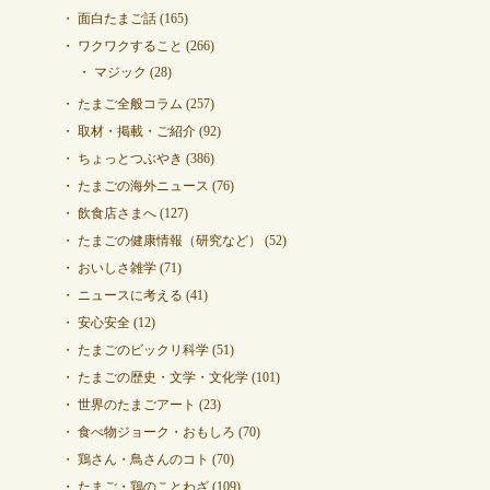
面白たまご話
(165)
ワクワクすること
(266)
マジック
(28)
たまご全般コラム
(257)
取材・掲載・ご紹介
(92)
ちょっとつぶやき
(386)
たまごの海外ニュース
(76)
飲食店さまへ
(127)
たまごの健康情報（研究など）
(52)
おいしさ雑学
(71)
ニュースに考える
(41)
安心安全
(12)
たまごのビックリ科学
(51)
たまごの歴史・文学・文化学
(101)
世界のたまごアート
(23)
食べ物ジョーク・おもしろ
(70)
鶏さん・鳥さんのコト
(70)
たまご・鶏のことわざ
(109)