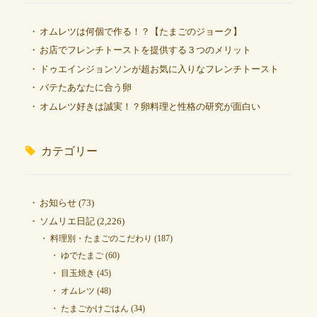
オムレツは何個で作る！？【たまごのジョーク】
お店でフレンチトーストを提供する３つのメリット
ドゥエインジョンソンが超お気に入りなフレンチトースト
バテたあなたに合う卵
オムレツ好きは誠実！？卵料理と性格の研究が面白い
カテゴリー
お知らせ
(73)
ソムリエ日記
(2,226)
料理別・たまごのこだわり
(187)
ゆでたまご
(60)
目玉焼き
(45)
オムレツ
(48)
たまごかけごはん
(34)