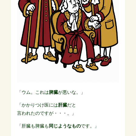
「ウム。これは
脾臓
が悪いな。」
「かかりつけ医には
肝臓
だと
言われたのですが・・・。」
「肝臓も脾臓も
同じようなもの
です。」