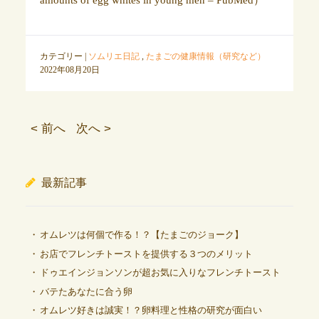
amounts of egg whites in young men – PubMed）
カテゴリー |
ソムリエ日記
,
たまごの健康情報（研究など）
2022年08月20日
< 前へ
次へ >
最新記事
オムレツは何個で作る！？【たまごのジョーク】
お店でフレンチトーストを提供する３つのメリット
ドゥエインジョンソンが超お気に入りなフレンチトースト
バテたあなたに合う卵
オムレツ好きは誠実！？卵料理と性格の研究が面白い