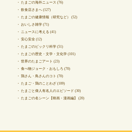
たまごの海外ニュース
(76)
飲食店さまへ
(127)
たまごの健康情報（研究など）
(52)
おいしさ雑学
(71)
ニュースに考える
(41)
安心安全
(12)
たまごのビックリ科学
(51)
たまごの歴史・文学・文化学
(101)
世界のたまごアート
(23)
食べ物ジョーク・おもしろ
(70)
鶏さん・鳥さんのコト
(70)
たまご・鶏のことわざ
(109)
たまごと偉人有名人のエピソード
(30)
たまごの名シーン【映画・漫画編】
(20)