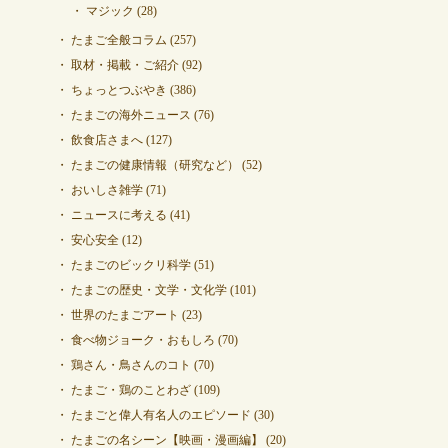
マジック
(28)
たまご全般コラム
(257)
取材・掲載・ご紹介
(92)
ちょっとつぶやき
(386)
たまごの海外ニュース
(76)
飲食店さまへ
(127)
たまごの健康情報（研究など）
(52)
おいしさ雑学
(71)
ニュースに考える
(41)
安心安全
(12)
たまごのビックリ科学
(51)
たまごの歴史・文学・文化学
(101)
世界のたまごアート
(23)
食べ物ジョーク・おもしろ
(70)
鶏さん・鳥さんのコト
(70)
たまご・鶏のことわざ
(109)
たまごと偉人有名人のエピソード
(30)
たまごの名シーン【映画・漫画編】
(20)