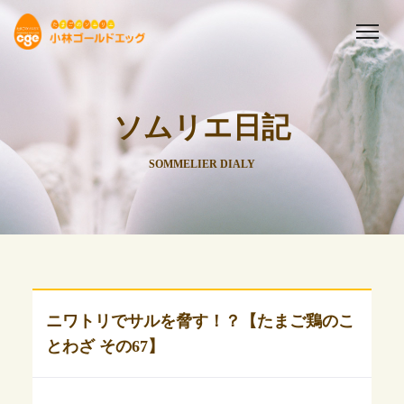
ソムリエ日記
SOMMELIER DIALY
ニワトリでサルを脅す！？【たまご鶏のこ
とわざ その67】