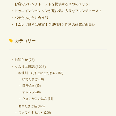
お店でフレンチトーストを提供する３つのメリット
ドゥエインジョンソンが超お気に入りなフレンチトースト
バテたあなたに合う卵
オムレツ好きは誠実！？卵料理と性格の研究が面白い
カテゴリー
お知らせ
(73)
ソムリエ日記
(2,226)
料理別・たまごのこだわり
(187)
ゆでたまご
(60)
目玉焼き
(45)
オムレツ
(48)
たまごかけごはん
(34)
面白たまご話
(165)
ワクワクすること
(266)