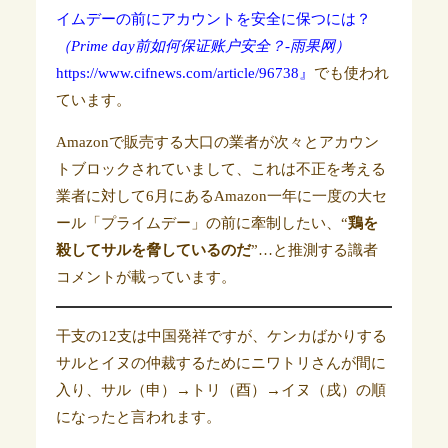
イムデーの前にアカウントを安全に保つには？
（Prime day前如何保证账户安全？-雨果网）
https://www.cifnews.com/article/96738』
でも使われ
ています。
Amazonで販売する大口の業者が次々とアカウン
トブロックされていまして、これは不正を考える
業者に対して6月にあるAmazon一年に一度の大セ
ール「プライムデー」の前に牽制したい、“
鶏を
殺してサルを脅しているのだ
”…と推測する識者
コメントが載っています。
干支の12支は中国発祥ですが、ケンカばかりする
サルとイヌの仲裁するためにニワトリさんが間に
入り、サル（申）→トリ（酉）→イヌ（戌）の順
になったと言われます。