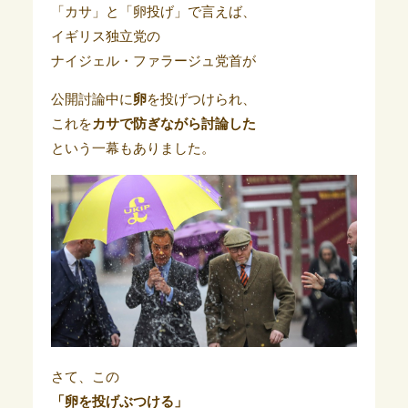
「カサ」と「卵投げ」で言えば、
イギリス独立党の
ナイジェル・ファラージュ党首が
公開討論中に
卵
を投げつけられ、
これを
カサで防ぎながら
討論した
という一幕もありました。
さて、この
「卵を投げぶつける」