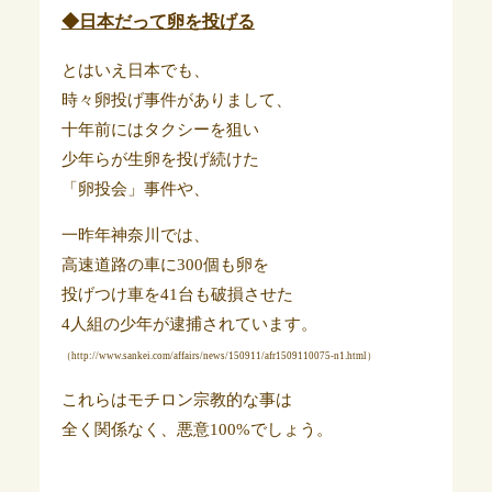
◆日本だって卵を投げる
とはいえ日本でも、
時々卵投げ事件がありまして、
十年前にはタクシーを狙い
少年らが生卵を投げ続けた
「卵投会」事件や、
一昨年神奈川では、
高速道路の車に300個も卵を
投げつけ車を41台も破損させた
4人組の少年が逮捕されています。
（
http://www.sankei.com/affairs/news/150911/afr1509110075-n1.html）
これらはモチロン宗教的な事は
全く関係なく、悪意100%でしょう。