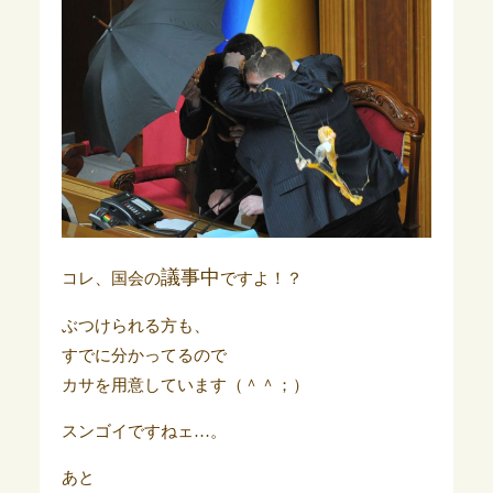
議事中
コレ、国会の
ですよ！？
ぶつけられる方も、
すでに分かってるので
カサを用意しています（＾＾；）
スンゴイですねェ…。
あと