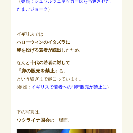
（
参照：シュワルツェネッガー氏を当選させた、
たまごジョーク
）
イギリス
では
ハローウィンのイタズラ
に
卵を投げる若者が続出
したため、
なんと
十代の若者に対して
『卵の販売を禁止
する』
という騒ぎまで起こっています。
(参照：
イギリスで若者への”卵”販売が禁止に
）
下の写真は、
ウクライナ国会
の一場面。