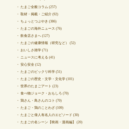
たまご全般コラム
(257)
取材・掲載・ご紹介
(92)
ちょっとつぶやき
(386)
たまごの海外ニュース
(76)
飲食店さまへ
(127)
たまごの健康情報（研究など）
(52)
おいしさ雑学
(71)
ニュースに考える
(41)
安心安全
(12)
たまごのビックリ科学
(51)
たまごの歴史・文学・文化学
(101)
世界のたまごアート
(23)
食べ物ジョーク・おもしろ
(70)
鶏さん・鳥さんのコト
(70)
たまご・鶏のことわざ
(109)
たまごと偉人有名人のエピソード
(30)
たまごの名シーン【映画・漫画編】
(20)