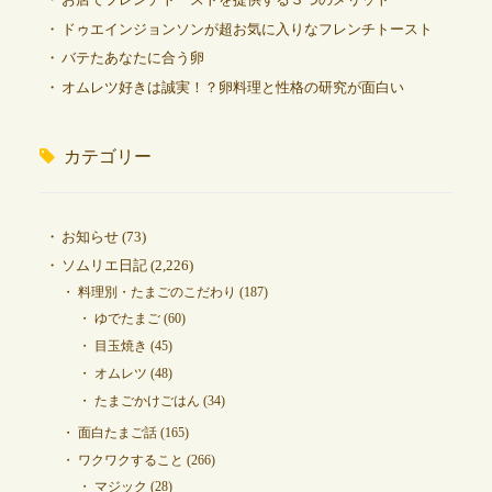
ドゥエインジョンソンが超お気に入りなフレンチトースト
バテたあなたに合う卵
オムレツ好きは誠実！？卵料理と性格の研究が面白い
カテゴリー
お知らせ
(73)
ソムリエ日記
(2,226)
料理別・たまごのこだわり
(187)
ゆでたまご
(60)
目玉焼き
(45)
オムレツ
(48)
たまごかけごはん
(34)
面白たまご話
(165)
ワクワクすること
(266)
マジック
(28)