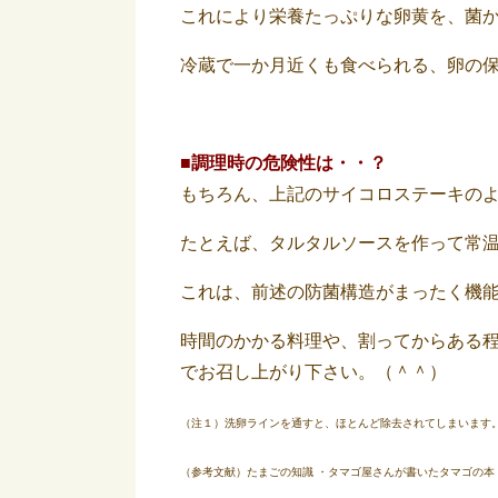
これにより栄養たっぷりな卵黄を、菌
冷蔵で一か月近くも食べられる、卵の
■調理時の危険性は・・？
もちろん、上記のサイコロステーキの
たとえば、タルタルソースを作って常
これは、前述の防菌構造がまったく機
時間のかかる料理や、割ってからある
でお召し上がり下さい。（＾＾）
（注１）洗卵ラインを通すと、ほとんど除去されてしまいます
（参考文献）たまごの知識 ・タマゴ屋さんが書いたタマゴの本