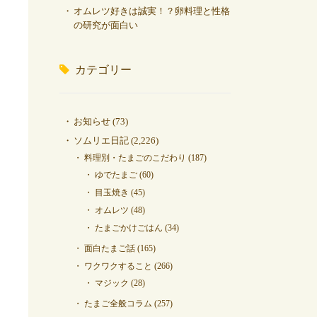
オムレツ好きは誠実！？卵料理と性格
の研究が面白い
カテゴリー
お知らせ
(73)
ソムリエ日記
(2,226)
料理別・たまごのこだわり
(187)
ゆでたまご
(60)
目玉焼き
(45)
オムレツ
(48)
たまごかけごはん
(34)
面白たまご話
(165)
ワクワクすること
(266)
マジック
(28)
たまご全般コラム
(257)