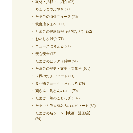
取材・掲載・ご紹介
(92)
ちょっとつぶやき
(386)
たまごの海外ニュース
(76)
飲食店さまへ
(127)
たまごの健康情報（研究など）
(52)
おいしさ雑学
(71)
ニュースに考える
(41)
安心安全
(12)
たまごのビックリ科学
(51)
たまごの歴史・文学・文化学
(101)
世界のたまごアート
(23)
食べ物ジョーク・おもしろ
(70)
鶏さん・鳥さんのコト
(70)
たまご・鶏のことわざ
(109)
たまごと偉人有名人のエピソード
(30)
たまごの名シーン【映画・漫画編】
(20)