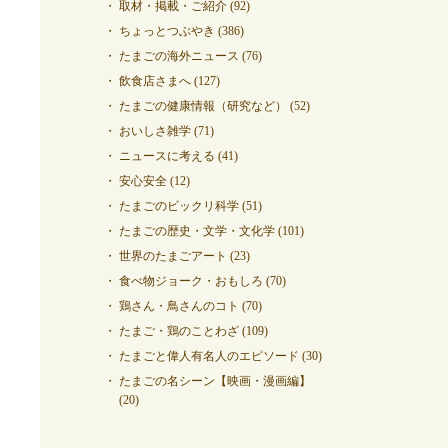
取材・掲載・ご紹介
(92)
ちょっとつぶやき
(386)
たまごの海外ニュース
(76)
飲食店さまへ
(127)
たまごの健康情報（研究など）
(52)
おいしさ雑学
(71)
ニュースに考える
(41)
安心安全
(12)
たまごのビックリ科学
(51)
たまごの歴史・文学・文化学
(101)
世界のたまごアート
(23)
食べ物ジョーク・おもしろ
(70)
鶏さん・鳥さんのコト
(70)
たまご・鶏のことわざ
(109)
たまごと偉人有名人のエピソード
(30)
たまごの名シーン【映画・漫画編】
(20)