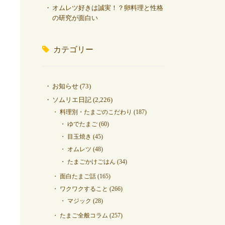
オムレツ好きは誠実！？卵料理と性格
の研究が面白い
カテゴリー
お知らせ
(73)
ソムリエ日記
(2,226)
料理別・たまごのこだわり
(187)
ゆでたまご
(60)
目玉焼き
(45)
オムレツ
(48)
たまごかけごはん
(34)
面白たまご話
(165)
ワクワクすること
(266)
マジック
(28)
たまご全般コラム
(257)