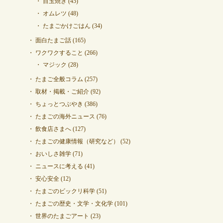
目玉焼き
(45)
オムレツ
(48)
たまごかけごはん
(34)
面白たまご話
(165)
ワクワクすること
(266)
マジック
(28)
たまご全般コラム
(257)
取材・掲載・ご紹介
(92)
ちょっとつぶやき
(386)
たまごの海外ニュース
(76)
飲食店さまへ
(127)
たまごの健康情報（研究など）
(52)
おいしさ雑学
(71)
ニュースに考える
(41)
安心安全
(12)
たまごのビックリ科学
(51)
たまごの歴史・文学・文化学
(101)
世界のたまごアート
(23)