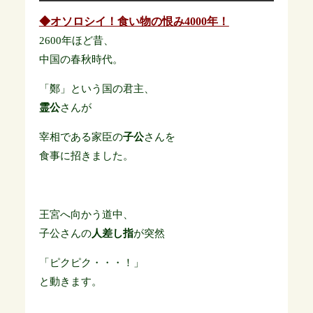
◆オソロシイ！食い物の恨み4000年！
2600年ほど昔、
中国の春秋時代。
「鄭」という国の君主、
霊公
さんが
宰相である家臣の
子公
さんを
食事に招きました。
王宮へ向かう道中、
子公さんの
人差し指
が突然
「ピクピク・・・！」
と動きます。