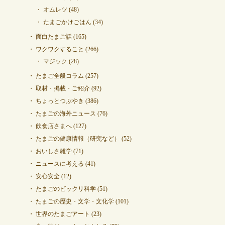
オムレツ
(48)
たまごかけごはん
(34)
面白たまご話
(165)
ワクワクすること
(266)
マジック
(28)
たまご全般コラム
(257)
取材・掲載・ご紹介
(92)
ちょっとつぶやき
(386)
たまごの海外ニュース
(76)
飲食店さまへ
(127)
たまごの健康情報（研究など）
(52)
おいしさ雑学
(71)
ニュースに考える
(41)
安心安全
(12)
たまごのビックリ科学
(51)
たまごの歴史・文学・文化学
(101)
世界のたまごアート
(23)