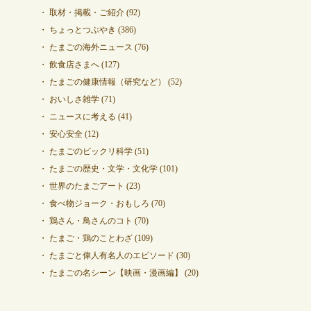
取材・掲載・ご紹介
(92)
ちょっとつぶやき
(386)
たまごの海外ニュース
(76)
飲食店さまへ
(127)
たまごの健康情報（研究など）
(52)
おいしさ雑学
(71)
ニュースに考える
(41)
安心安全
(12)
たまごのビックリ科学
(51)
たまごの歴史・文学・文化学
(101)
世界のたまごアート
(23)
食べ物ジョーク・おもしろ
(70)
鶏さん・鳥さんのコト
(70)
たまご・鶏のことわざ
(109)
たまごと偉人有名人のエピソード
(30)
たまごの名シーン【映画・漫画編】
(20)