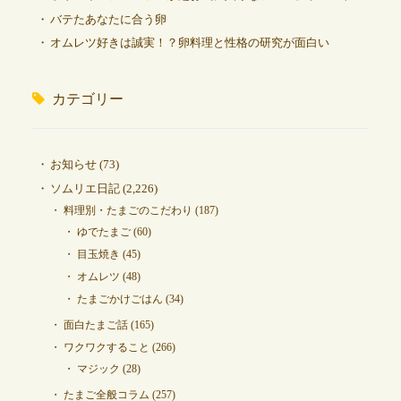
バテたあなたに合う卵
オムレツ好きは誠実！？卵料理と性格の研究が面白い
カテゴリー
お知らせ
(73)
ソムリエ日記
(2,226)
料理別・たまごのこだわり
(187)
ゆでたまご
(60)
目玉焼き
(45)
オムレツ
(48)
たまごかけごはん
(34)
面白たまご話
(165)
ワクワクすること
(266)
マジック
(28)
たまご全般コラム
(257)