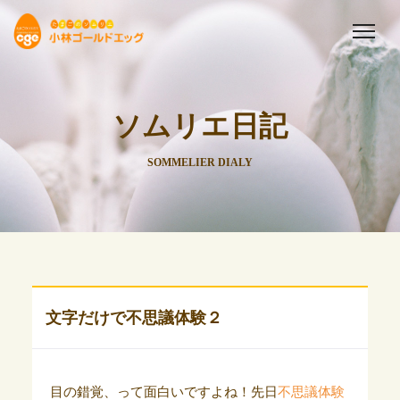
ソムリエ日記
SOMMELIER DIALY
文字だけで不思議体験２
目の錯覚、って面白いですよね！先日
不思議体験