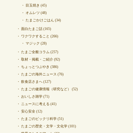
目玉焼き
(45)
オムレツ
(48)
たまごかけごはん
(34)
面白たまご話
(165)
ワクワクすること
(266)
マジック
(28)
たまご全般コラム
(257)
取材・掲載・ご紹介
(92)
ちょっとつぶやき
(386)
たまごの海外ニュース
(76)
飲食店さまへ
(127)
たまごの健康情報（研究など）
(52)
おいしさ雑学
(71)
ニュースに考える
(41)
安心安全
(12)
たまごのビックリ科学
(51)
たまごの歴史・文学・文化学
(101)