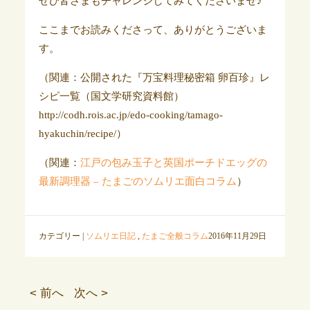
ぜひ皆さまもチャレンジしてみてくださいませ♪
ここまでお読みくださって、ありがとうございま
す。
（関連：公開された『万宝料理秘密箱 卵百珍』レ
シピ一覧（国文学研究資料館）
http://codh.rois.ac.jp/edo-cooking/tamago-
hyakuchin/recipe/）
（関連：
江戸の包み玉子と英国ポーチドエッグの
最新調理器 – たまごのソムリエ面白コラム
）
カテゴリー |
ソムリエ日記
,
たまご全般コラム
2016年11月29日
< 前へ
次へ >