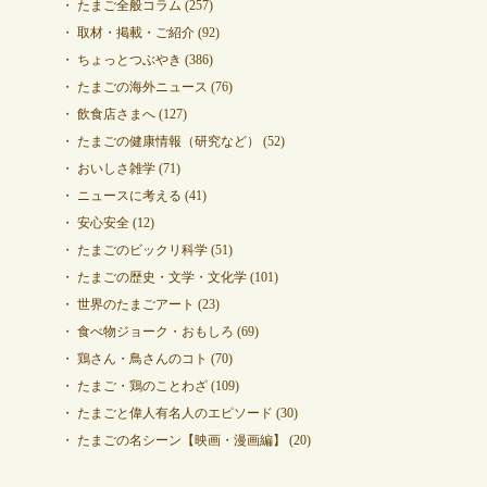
たまご全般コラム
(257)
取材・掲載・ご紹介
(92)
ちょっとつぶやき
(386)
たまごの海外ニュース
(76)
飲食店さまへ
(127)
たまごの健康情報（研究など）
(52)
おいしさ雑学
(71)
ニュースに考える
(41)
安心安全
(12)
たまごのビックリ科学
(51)
たまごの歴史・文学・文化学
(101)
世界のたまごアート
(23)
食べ物ジョーク・おもしろ
(69)
鶏さん・鳥さんのコト
(70)
たまご・鶏のことわざ
(109)
たまごと偉人有名人のエピソード
(30)
たまごの名シーン【映画・漫画編】
(20)