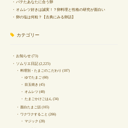
バテたあなたに合う卵
オムレツ好きは誠実！？卵料理と性格の研究が面白い
卵の塩は何粒？【古典にみる卵話】
カテゴリー
お知らせ
(73)
ソムリエ日記
(2,225)
料理別・たまごのこだわり
(187)
ゆでたまご
(60)
目玉焼き
(45)
オムレツ
(48)
たまごかけごはん
(34)
面白たまご話
(165)
ワクワクすること
(266)
マジック
(28)