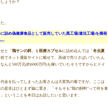
でしょうか？
した。
に詰め偽健康食品として販売していた黒工場(違法工場)を摘発
htm)
っせと「
鶏サンの餌
」を
医療カプセル
に詰め込んでは「
冬虫夏
名前でネット通販サイトに載せて、高値で売りさばいていたん
んと500万元(約6000万円)も稼いでいたそうですからヒドイ
な代金を払ってしまったお客さんは大変気の毒ですが、ここは
の是非はひとまず脇に置き、「そもそも“鶏の飼料”って何を食
？」ということを本日はお話したいと思います。