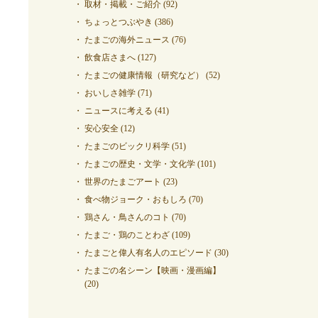
取材・掲載・ご紹介
(92)
ちょっとつぶやき
(386)
たまごの海外ニュース
(76)
飲食店さまへ
(127)
たまごの健康情報（研究など）
(52)
おいしさ雑学
(71)
ニュースに考える
(41)
安心安全
(12)
たまごのビックリ科学
(51)
たまごの歴史・文学・文化学
(101)
世界のたまごアート
(23)
食べ物ジョーク・おもしろ
(70)
鶏さん・鳥さんのコト
(70)
たまご・鶏のことわざ
(109)
たまごと偉人有名人のエピソード
(30)
たまごの名シーン【映画・漫画編】
(20)