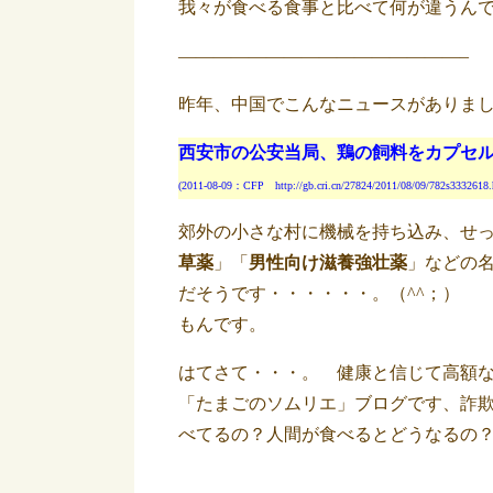
我々が食べる食事と比べて何が違うん
————————————————–
昨年、中国でこんなニュースがありま
西安市の公安当局、鶏の飼料をカプセル
(2011-08-09：CFP http://gb.cri.cn/27824/2011/08/09/782s3332618.
郊外の小さな村に機械を持ち込み、せ
草薬
」「
男性向け滋養強壮薬
」などの
だそうです・・・・・・。（^^；） な
もんです。
はてさて・・・。 健康と信じて高額
「たまごのソムリエ」ブログです、詐欺
べてるの？人間が食べるとどうなるの