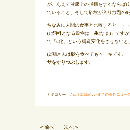
が、あえて健康上の指摘をするならば(
ていること、そして砂埃が入り放題の
ちなみに人間の食事と比較すると・・
(1)飼料となる穀物は「
生
(なま)」です
て「α化」という構造変化をさせないと
(2)鶏さんは
砂
を食べてもヘーキです。
サをすりつぶします
。
カテゴリー |
ソムリエ日記
,
たまごの海外ニュー
< 前へ
次へ >