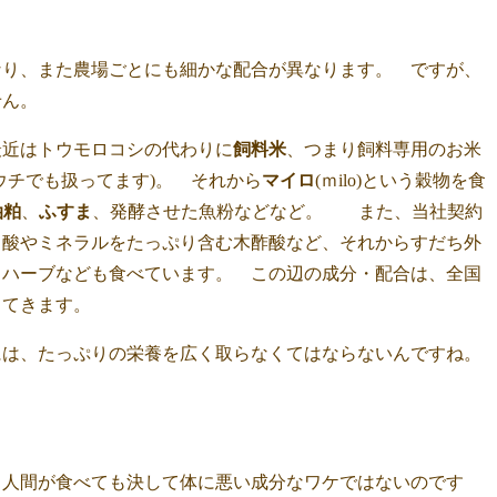
なり、また農場ごとにも細かな配合が異なります。 ですが、
せん。
最近はトウモロコシの代わりに
飼料米
、つまり飼料専用のお米
ウチでも扱ってます)。 それから
マイロ
(ｍilo)という穀物を食
油粕
、
ふすま
、発酵させた魚粉などなど。 また、当社契約
ノ酸やミネラルをたっぷり含む木酢酸など、それからすだち外
、ハーブなども食べています。 この辺の成分・配合は、全国
ってきます。
には、たっぷりの栄養を広く取らなくてはならないんですね。
も人間が食べても決して体に悪い成分なワケではないのです