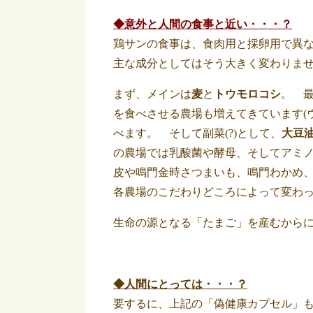
◆意外と人間の食事と近い・・・？
鶏サンの食事は、食肉用と採卵用で異
主な成分としてはそう大きく変わりま
まず、メインは
麦
と
トウモロコシ
。 
を食べさせる農場も増えてきています(
べます。 そして副菜(?)として、
大豆
の農場では乳酸菌や酵母、そしてアミ
皮や鳴門金時さつまいも、鳴門わかめ
各農場のこだわりどころによって変わ
生命の源となる「たまご」を産むから
◆人間にとっては・・・？
要するに、上記の「偽健康カプセル」