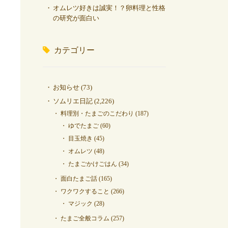
オムレツ好きは誠実！？卵料理と性格
の研究が面白い
カテゴリー
お知らせ
(73)
ソムリエ日記
(2,226)
料理別・たまごのこだわり
(187)
ゆでたまご
(60)
目玉焼き
(45)
オムレツ
(48)
たまごかけごはん
(34)
面白たまご話
(165)
ワクワクすること
(266)
マジック
(28)
たまご全般コラム
(257)