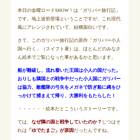
本日の金曜ロードSHOW！は「ガリバー旅行記」
です。地上波初登場ということですが、これ現代
風にアレンジされていて、結構面白いです。
さて、このガリバー旅行記の原作「ガリバー小人
国へ行く」（スイフト著）は、ほとんどのみなさ
ん絵本でご覧になった事があるかと思います。
船が難破し、流れ着いた王国は小人の国だった。
おりしも隣国との戦争中だった小人国にガリバー
は協力、敵艦隊の弓矢をメガネで防ぎ船に縄をひ
っかけて捕まえて帰り、大勝利をもたらした！
・・・・・・絵本だとこういうストーリーです。
では、
なぜ隣の国と戦争していたのか？
じつはそ
れは
「
ゆでたまご」が原因
だったんですね。