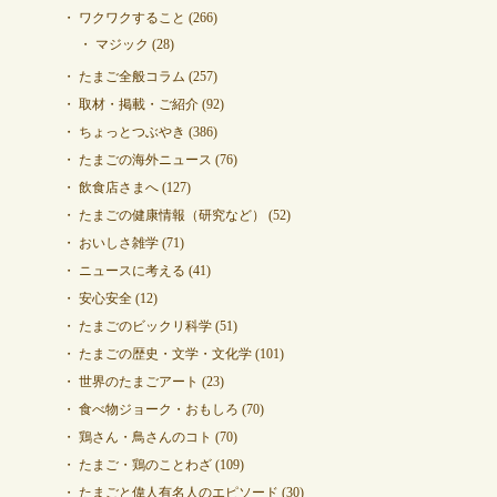
ワクワクすること
(266)
マジック
(28)
たまご全般コラム
(257)
取材・掲載・ご紹介
(92)
ちょっとつぶやき
(386)
たまごの海外ニュース
(76)
飲食店さまへ
(127)
たまごの健康情報（研究など）
(52)
おいしさ雑学
(71)
ニュースに考える
(41)
安心安全
(12)
たまごのビックリ科学
(51)
たまごの歴史・文学・文化学
(101)
世界のたまごアート
(23)
食べ物ジョーク・おもしろ
(70)
鶏さん・鳥さんのコト
(70)
たまご・鶏のことわざ
(109)
たまごと偉人有名人のエピソード
(30)