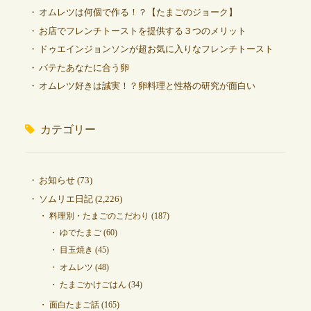
オムレツは何個で作る！？【たまごのジョーク】
お店でフレンチトーストを提供する３つのメリット
ドゥエインジョンソンが超お気に入りなフレンチトースト
バテたあなたに合う卵
オムレツ好きは誠実！？卵料理と性格の研究が面白い
カテゴリー
お知らせ
(73)
ソムリエ日記
(2,226)
料理別・たまごのこだわり
(187)
ゆでたまご
(60)
目玉焼き
(45)
オムレツ
(48)
たまごかけごはん
(34)
面白たまご話
(165)