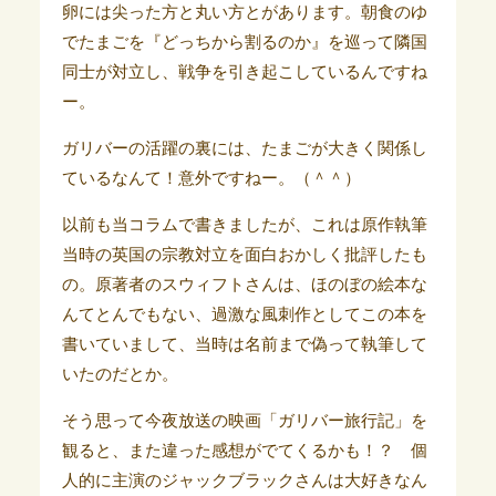
卵には尖った方と丸い方とがあります。朝食のゆ
でたまごを『どっちから割るのか』を巡って隣国
同士が対立し、戦争を引き起こしているんですね
ー。
ガリバーの活躍の裏には、たまごが大きく関係し
ているなんて！意外ですねー。（＾＾）
以前も当コラムで書きましたが、これは原作執筆
当時の英国の宗教対立を面白おかしく批評したも
の。原著者のスウィフトさんは、ほのぼの絵本な
んてとんでもない、過激な風刺作としてこの本を
書いていまして、当時は名前まで偽って執筆して
いたのだとか。
そう思って今夜放送の映画「ガリバー旅行記」を
観ると、また違った感想がでてくるかも！？ 個
人的に主演のジャックブラックさんは大好きなん