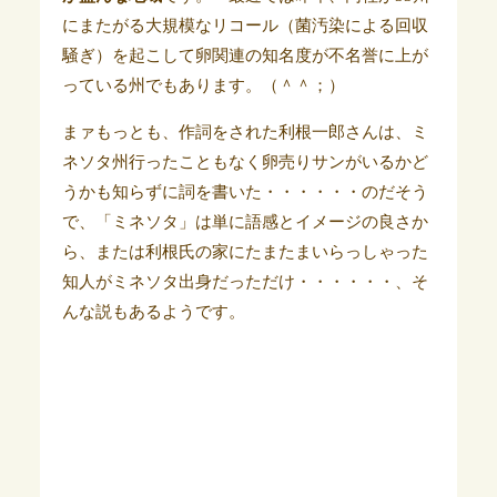
にまたがる大規模なリコール（菌汚染による回収
騒ぎ）を起こして卵関連の知名度が不名誉に上が
っている州でもあります。（＾＾；）
まァもっとも、作詞をされた利根一郎さんは、ミ
ネソタ州行ったこともなく卵売りサンがいるかど
うかも知らずに詞を書いた・・・・・・のだそう
で、
「ミネソタ」は
単に語感とイメージの良さか
ら、または利根氏の
家にたまたまいらっしゃった
知人がミネソタ出身だっただけ・・・・・・、そ
んな説もあるようです。