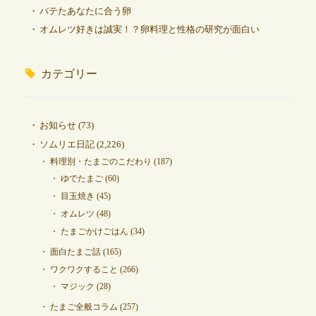
バテたあなたに合う卵
オムレツ好きは誠実！？卵料理と性格の研究が面白い
カテゴリー
お知らせ
(73)
ソムリエ日記
(2,226)
料理別・たまごのこだわり
(187)
ゆでたまご
(60)
目玉焼き
(45)
オムレツ
(48)
たまごかけごはん
(34)
面白たまご話
(165)
ワクワクすること
(266)
マジック
(28)
たまご全般コラム
(257)