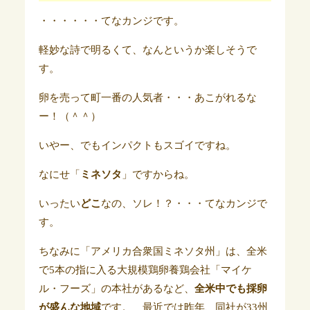
・・・・・・てなカンジです。
軽妙な詩で明るくて、なんというか楽しそうで
す。
卵を売って町一番の人気者・・・あこがれるな
ー！（＾＾）
いやー、でもインパクトもスゴイですね。
なにせ「
ミネソタ
」ですからね。
いったい
どこ
なの、ソレ！？・・・てなカンジで
す。
ちなみに「アメリカ合衆国ミネソタ州」は、全米
で5本の指に入る大規模鶏卵養鶏会社「マイケ
ル・フーズ」の本社があるなど、
全米中でも採卵
が盛んな地域
です。 最近では昨年、同社が33州