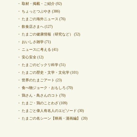
取材・掲載・ご紹介
(92)
ちょっとつぶやき
(386)
たまごの海外ニュース
(76)
飲食店さまへ
(127)
たまごの健康情報（研究など）
(52)
おいしさ雑学
(71)
ニュースに考える
(41)
安心安全
(12)
たまごのビックリ科学
(51)
たまごの歴史・文学・文化学
(101)
世界のたまごアート
(23)
食べ物ジョーク・おもしろ
(70)
鶏さん・鳥さんのコト
(70)
たまご・鶏のことわざ
(109)
たまごと偉人有名人のエピソード
(30)
たまごの名シーン【映画・漫画編】
(20)