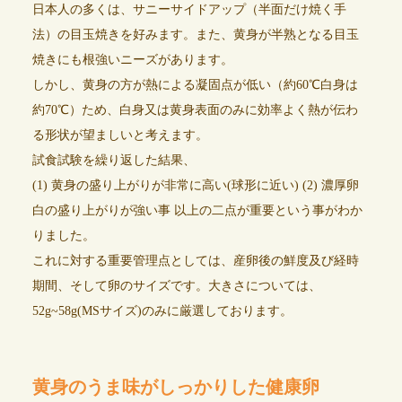
日本人の多くは、サニーサイドアップ（半面だけ焼く手
法）の目玉焼きを好みます。また、黄身が半熟となる目玉
焼きにも根強いニーズがあります。
しかし、黄身の方が熱による凝固点が低い（約60℃白身は
約70℃）ため、白身又は黄身表面のみに効率よく熱が伝わ
る形状が望ましいと考えます。
試食試験を繰り返した結果、
(1) 黄身の盛り上がりが非常に高い(球形に近い) (2) 濃厚卵
白の盛り上がりが強い事 以上の二点が重要という事がわか
りました。
これに対する重要管理点としては、産卵後の鮮度及び経時
期間、そして卵のサイズです。大きさについては、
52g~58g(MSサイズ)のみに厳選しております。
黄身のうま味がしっかりした健康卵