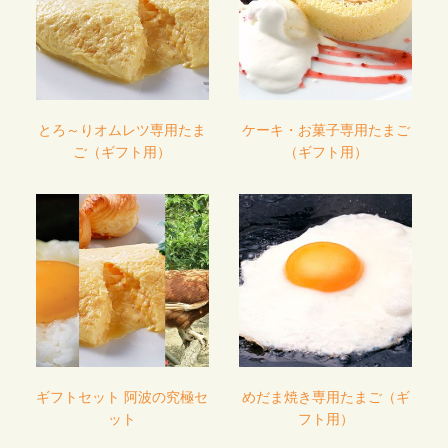
とろ～りオムレツ専用たま
ケーキ・お菓子専用たまご
ご（ギフト用）
（ギフト用）
ギフトセット 阿波の究極セ
めだま焼き専用たまご（ギ
ット
フト用）