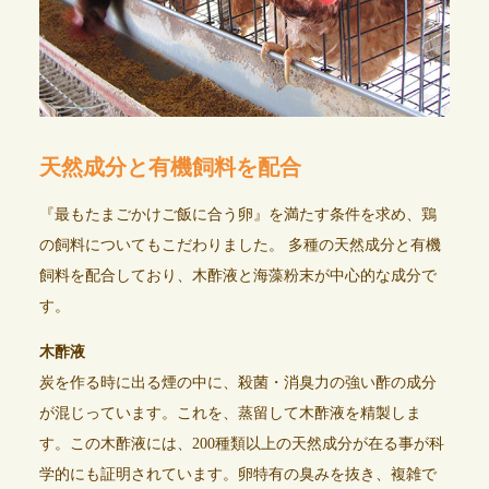
天然成分と有機飼料を配合
『最もたまごかけご飯に合う卵』を満たす条件を求め、鶏
の飼料についてもこだわりました。 多種の天然成分と有機
飼料を配合しており、木酢液と海藻粉末が中心的な成分で
す。
木酢液
炭を作る時に出る煙の中に、殺菌・消臭力の強い酢の成分
が混じっています。これを、蒸留して木酢液を精製しま
す。この木酢液には、200種類以上の天然成分が在る事が科
学的にも証明されています。卵特有の臭みを抜き、複雑で