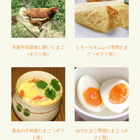
木屋平高原放し飼いたまご
とろ～りオムレツ専用たま
（ギフト用）
ご（ギフト用）
黄金の千寿菊たまご（ギフ
ゆでたまご専用たまご（ギ
ト用）
フト用）