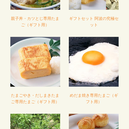
親子丼・カツとじ専用たま
ギフトセット 阿波の究極セ
ご（ギフト用）
ット
たまごやき・だしまきたま
めだま焼き専用たまご（ギ
ご専用たまご（ギフト用）
フト用）